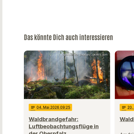
Das könnte Dich auch interessieren
Symbolfoto: pixabay, pexels.com
S
notes
04
. Mai 2026 09:25
notes
20
.
Waldbrandgefahr:
Waldb
Luftbeobachtungsflüge in
der Oberpfalz