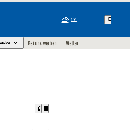
search
19°
Bei uns werben
Wetter
ervice
headphones
chrome_reader_mode