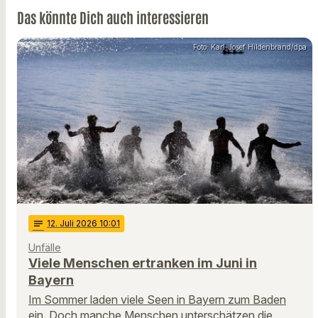
Das könnte Dich auch interessieren
Foto: Karl-Josef Hildenbrand/dpa
notes
12
. Juli 2026 10:01
Unfälle
Viele Menschen ertranken im Juni in
Bayern
Im Sommer laden viele Seen in Bayern zum Baden
ein. Doch manche Menschen unterschätzen die