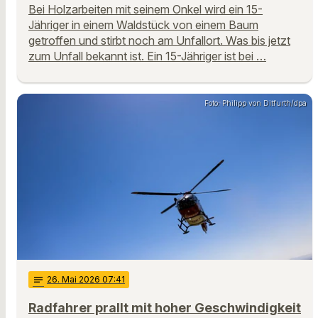
Bei Holzarbeiten mit seinem Onkel wird ein 15-
Jähriger in einem Waldstück von einem Baum
getroffen und stirbt noch am Unfallort. Was bis jetzt
zum Unfall bekannt ist. Ein 15-Jähriger ist bei …
Foto: Philipp von Ditfurth/dpa
notes
26
. Mai 2026 07:41
Radfahrer prallt mit hoher Geschwindigkeit