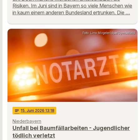
Risiken. Im Juni sind in Bayern so viele Menschen wie
in kaum einem anderen Bundesland ertrunken. Die …
Foto: Lino Mirgeler/dpa/Symbolbild
notes
15
. Juni 2026 13:18
Niederbayern
Unfall bei Baumfällarbeiten - Jugendlicher
tödlich verletzt