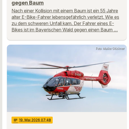
gegen Baum
Nach einer Kollision mit einem Baum ist ein 55 Jahre
alter E-Bike-Fahrer lebensgefährlich verletzt. Wie es
zu dem schweren Unfall kam. Der Fahrer eines E-
Bikes ist im Bayerischen Wald gegen einen Baum …
Foto: Maike Glöckner
notes
19
. Mai 2026 07:48