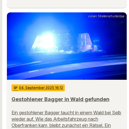
Julian Stratenschulte/dpa
notes
04
. September 2025 16:12
Gestohlener Bagger in Wald gefunden
Ein gestohlener Bagger taucht in einem Wald bei Selb
wieder auf. Wie das Arbeitsfahrzeug nach
Oberfranken kam, bleibt zunächst ein Rätsel. Ein