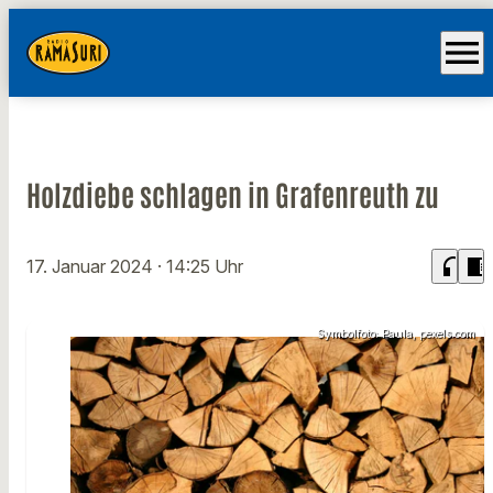
menu
Holzdiebe schlagen in Grafenreuth zu
headphones
chrome_reader_mode
17. Januar 2024
· 14:25 Uhr
Symbolfoto: Paula, pexels.com