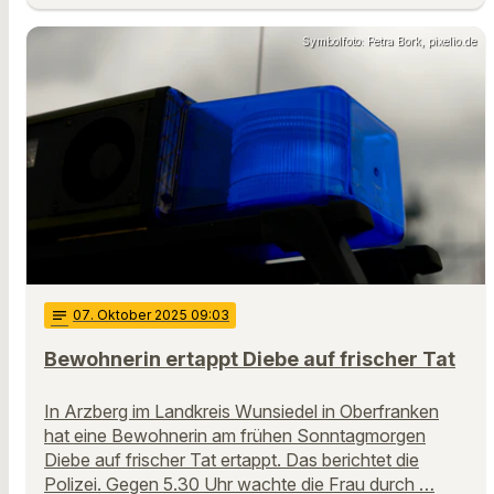
Symbolfoto: Petra Bork, pixelio.de
notes
07
. Oktober 2025 09:03
Bewohnerin ertappt Diebe auf frischer Tat
In Arzberg im Landkreis Wunsiedel in Oberfranken
hat eine Bewohnerin am frühen Sonntagmorgen
Diebe auf frischer Tat ertappt. Das berichtet die
Polizei. Gegen 5.30 Uhr wachte die Frau durch …