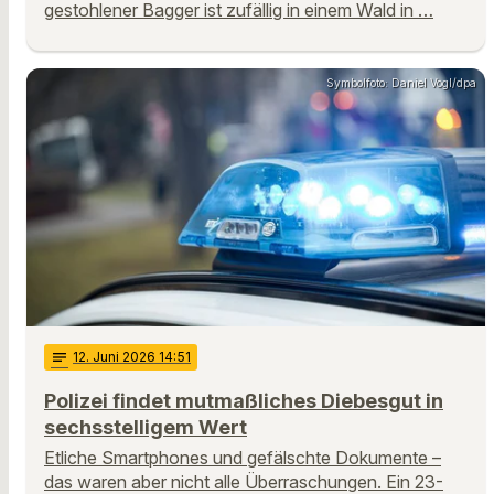
gestohlener Bagger ist zufällig in einem Wald in …
Symbolfoto: Daniel Vogl/dpa
notes
12
. Juni 2026 14:51
Polizei findet mutmaßliches Diebesgut in
sechsstelligem Wert
Etliche Smartphones und gefälschte Dokumente –
das waren aber nicht alle Überraschungen. Ein 23-