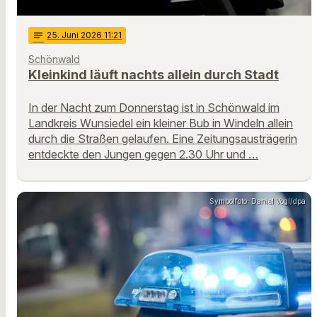
notes
25
. Juni 2026 11:21
Schönwald
Kleinkind läuft nachts allein durch Stadt
In der Nacht zum Donnerstag ist in Schönwald im
Landkreis Wunsiedel ein kleiner Bub in Windeln allein
durch die Straßen gelaufen. Eine Zeitungsausträgerin
entdeckte den Jungen gegen 2.30 Uhr und …
Symbolfoto: Daniel Vogl/dpa