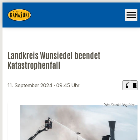
menu
Landkreis Wunsiedel beendet
Katastrophenfall
headphones
chrome_reader_mode
11. September 2024
· 09:45 Uhr
Foto: Daniel Vogl/dpa