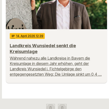
notes
14
. April 2026 12:39
Landkreis Wunsiedel senkt die
Kreisumlage
Während nahezu alle Landkreise in Bayern die
Kreisumlage in diesem Jahr erhöhen, geht der
Landkreis Wunsiedel i. Fichtelgebirge den
entgegengesetzten Weg: Die Umlage sinkt um 0,4 …