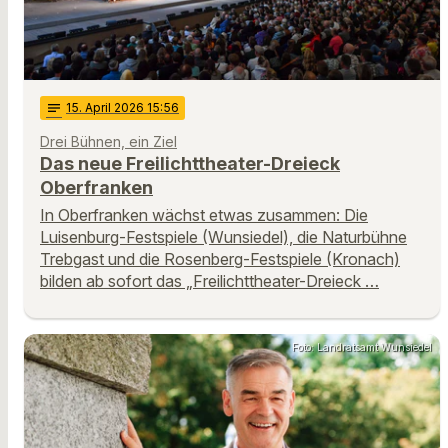
notes
15
. April 2026 15:56
Drei Bühnen, ein Ziel
Das neue Freilichttheater-Dreieck
Oberfranken
In Oberfranken wächst etwas zusammen: Die
Luisenburg-Festspiele (Wunsiedel), die Naturbühne
Trebgast und die Rosenberg-Festspiele (Kronach)
bilden ab sofort das „Freilichttheater-Dreieck …
Foto: Landratsamt Wunsiedel