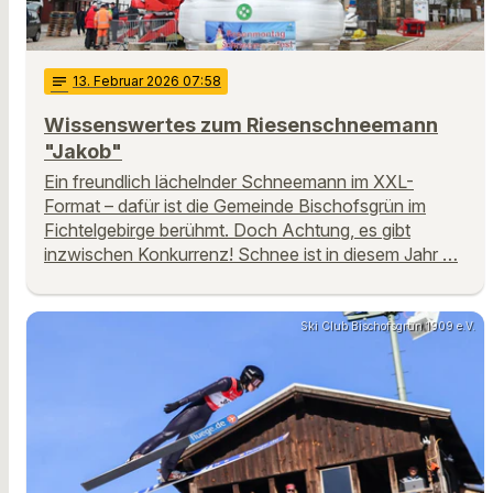
notes
13
. Februar 2026 07:58
Wissenswertes zum Riesenschneemann
"Jakob"
Ein freundlich lächelnder Schneemann im XXL-
Format – dafür ist die Gemeinde Bischofsgrün im
Fichtelgebirge berühmt. Doch Achtung, es gibt
inzwischen Konkurrenz! Schnee ist in diesem Jahr …
Ski Club Bischofsgrün 1909 e.V.