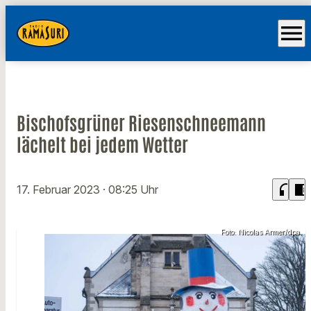
menu
Bischofsgrüner Riesenschneemann
lächelt bei jedem Wetter
headphones
chrome_reader_mode
17. Februar 2023
· 08:25 Uhr
Foto: Nicolas Armer/dpa