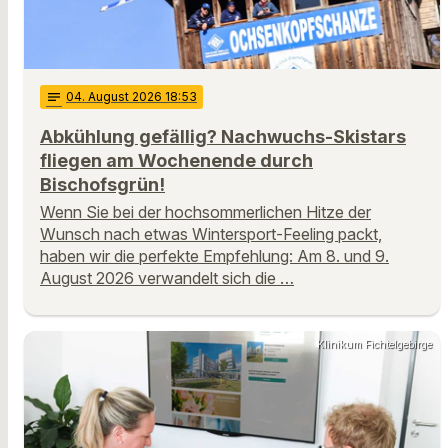
notes
04
. August 2026 18:53
Abkühlung gefällig? Nachwuchs-Skistars
fliegen am Wochenende durch
Bischofsgrün!
Wenn Sie bei der hochsommerlichen Hitze der
Wunsch nach etwas Wintersport-Feeling packt,
haben wir die perfekte Empfehlung: Am 8. und 9.
August 2026 verwandelt sich die …
Klinikum Fichtelgebirge