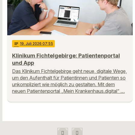
notes
19
. Juli 2026 07:55
Klinikum Fichtelgebirge: Patientenportal
und App
Das Klinikum Fichtelgebirge geht neue, digitale Wege,
um den Aufenthalt für Patientinnen und Patienten so
unkompliziert wie möglich zu gestalten. Mit dem
neuen Patientenportal „Mein Krankenhaus.digital“ …