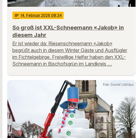
notes
14
. Februar 2026 08:34
So groß ist XXL-Schneemann «Jakob» in
diesem Jahr
Er ist wieder da: Riesenschneemann «Jakob»
begrüßt auch in diesem Winter Gäste und Ausflügler
im Fichtelgebirge. Freiwillige Helfer haben den XXL-
Schneemann in Bischofsgrün im Landkreis …
Foto: Daniel Löb/dpa