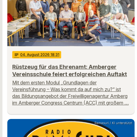
notes
04
. August 2026 18:31
Rüstzeug für das Ehrenamt: Amberger
Vereinsschule feiert erfolgreichen Auftakt
Mit dem ersten Modul „Grundlagen der
Vereinsführung – Was kommt da auf mich zu?“ ist
das Bildungsangebot der Freiwilligenagentur Amberg
im Amberger Congress Centrum (ACC) mit großem …
Ramasuri / KI unterstützt