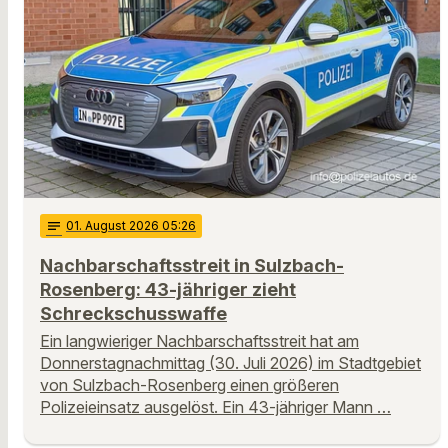
notes
01
. August 2026 05:26
Nachbarschaftsstreit in Sulzbach-
Rosenberg: 43-jähriger zieht
Schreckschusswaffe
Ein langwieriger Nachbarschaftsstreit hat am
Donnerstagnachmittag (30. Juli 2026) im Stadtgebiet
von Sulzbach-Rosenberg einen größeren
Polizeieinsatz ausgelöst. Ein 43-jähriger Mann …