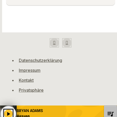
Datenschutzerklärung
Impressum
Kontakt
Privatsphäre
BRYAN ADAMS
queue_music
play_arrow
Heaven