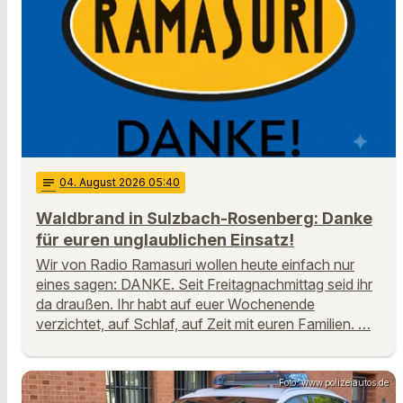
notes
04
. August 2026 05:40
Waldbrand in Sulzbach-Rosenberg: Danke
für euren unglaublichen Einsatz!
Wir von Radio Ramasuri wollen heute einfach nur
eines sagen: DANKE. Seit Freitagnachmittag seid ihr
da draußen. Ihr habt auf euer Wochenende
verzichtet, auf Schlaf, auf Zeit mit euren Familien. …
Foto: www.polizeiautos.de