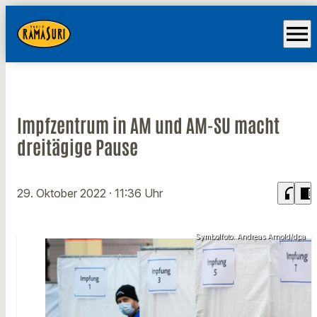
menu
Impfzentrum in AM und AM-SU macht
dreitägige Pause
headphones
chrome_reader_mode
29. Oktober 2022
· 11:36 Uhr
Symbolfoto: Andreas Arnold/dpa