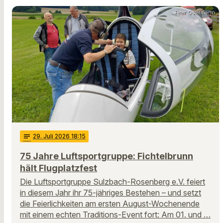
Peter Ostermann
notes
29
. Juli 2026 18:15
75 Jahre Luftsportgruppe: Fichtelbrunn
hält Flugplatzfest
Die Luftsportgruppe Sulzbach-Rosenberg e.V. feiert
in diesem Jahr ihr 75-jähriges Bestehen – und setzt
die Feierlichkeiten am ersten August-Wochenende
mit einem echten Traditions-Event fort: Am 01. und …