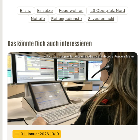
Bilanz
Einsätze
Feuerwehren
ILS Oberpfalz Nord
Notrufe
Rettungsdienste
Silvesternacht
Das könnte Dich auch interessieren
Foto: ILS Integrierte Leitstelle Oberpfalz-Nord / Jürgen Meyer
notes
01
. Januar 2026 13:19