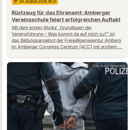
notes
04
. August 2026 18:31
Rüstzeug für das Ehrenamt: Amberger
Vereinsschule feiert erfolgreichen Auftakt
Mit dem ersten Modul „Grundlagen der
Vereinsführung – Was kommt da auf mich zu?“ ist
das Bildungsangebot der Freiwilligenagentur Amberg
im Amberger Congress Centrum (ACC) mit großem …
Foto: Armin Weigel/dpa