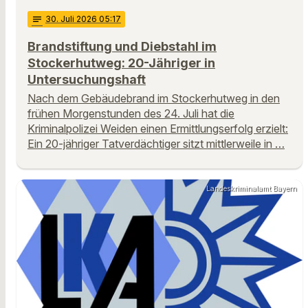
notes
30
. Juli 2026 05:17
Brandstiftung und Diebstahl im
Stockerhutweg: 20-Jähriger in
Untersuchungshaft
Nach dem Gebäudebrand im Stockerhutweg in den
frühen Morgenstunden des 24. Juli hat die
Kriminalpolizei Weiden einen Ermittlungserfolg erzielt:
Ein 20-jähriger Tatverdächtiger sitzt mittlerweile in …
Landeskriminalamt Bayern