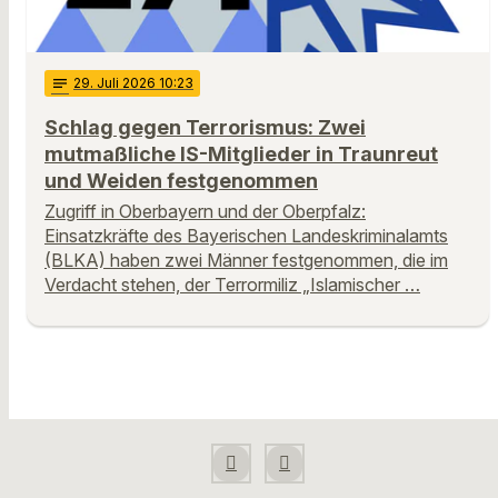
notes
29
. Juli 2026 10:23
Schlag gegen Terrorismus: Zwei
mutmaßliche IS-Mitglieder in Traunreut
und Weiden festgenommen
Zugriff in Oberbayern und der Oberpfalz:
Einsatzkräfte des Bayerischen Landeskriminalamts
(BLKA) haben zwei Männer festgenommen, die im
Verdacht stehen, der Terrormiliz „Islamischer …