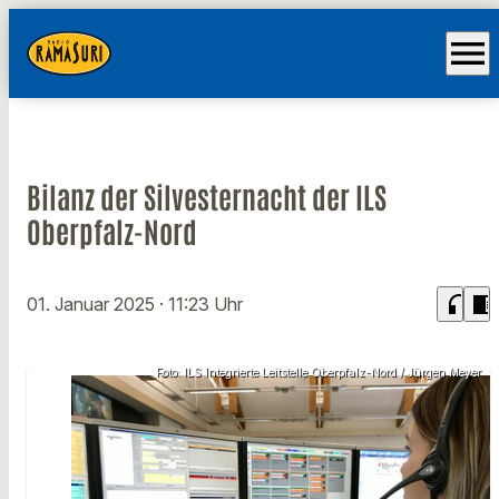
menu
Bilanz der Silvesternacht der ILS
Oberpfalz-Nord
headphones
chrome_reader_mode
01. Januar 2025
· 11:23 Uhr
Foto: ILS Integrierte Leitstelle Oberpfalz-Nord / Jürgen Meyer