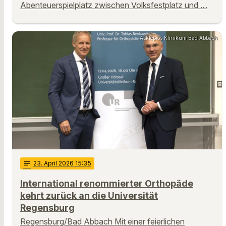
Abenteuerspielplatz zwischen Volksfestplatz und …
Asklepios Klinikum Bad Abbach
notes
23
. April 2026 15:35
International renommierter Orthopäde
kehrt zurück an die Universität
Regensburg
Regensburg/Bad Abbach Mit einer feierlichen