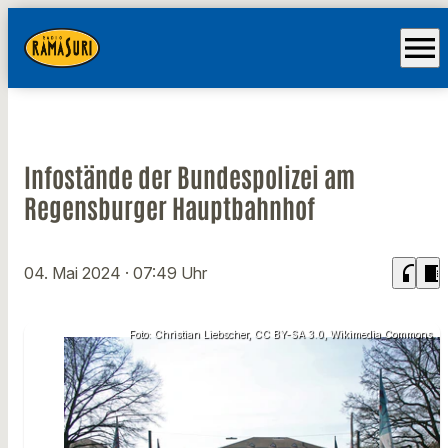
menu
Infostände der Bundespolizei am
Regensburger Hauptbahnhof
headphones
chrome_reader_mode
04. Mai 2024
· 07:49 Uhr
Foto: Christian Liebscher, CC BY-SA 3.0, Wikimedia Commons