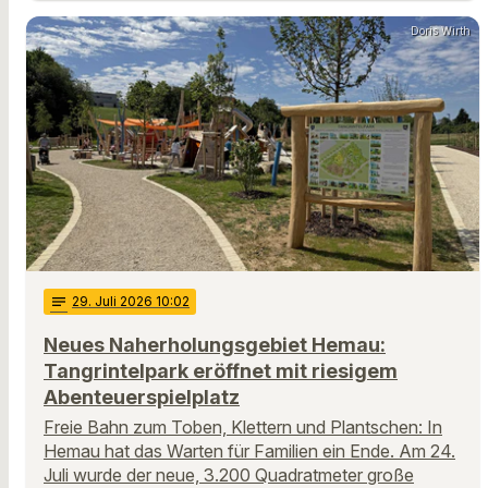
Doris Wirth
notes
29
. Juli 2026 10:02
Neues Naherholungsgebiet Hemau:
Tangrintelpark eröffnet mit riesigem
Abenteuerspielplatz
Freie Bahn zum Toben, Klettern und Plantschen: In
Hemau hat das Warten für Familien ein Ende. Am 24.
Juli wurde der neue, 3.200 Quadratmeter große