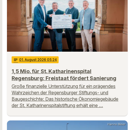
notes
01
. August 2026 05:24
1,5 Mio. für St. Katharinenspital
Regensburg: Freistaat fördert Sanierung
Große finanzielle Unterstützung für ein prägendes
Wahrzeichen der Regensburger Stiftungs- und
Baugeschichte: Das historische Ökonomiegebäude
der St. Katharinenspitalstiftung erhält eine …
Hanno Meier