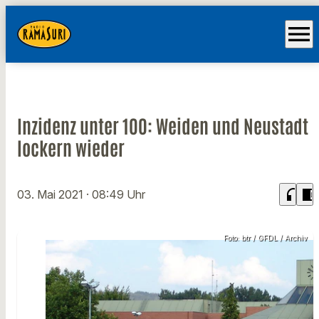
menu
Inzidenz unter 100: Weiden und Neustadt
lockern wieder
headphones
chrome_reader_mode
03. Mai 2021
· 08:49 Uhr
Foto: btr / GFDL / Archiv