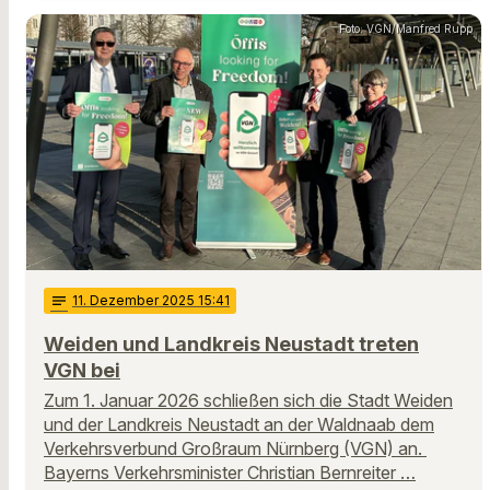
Foto: VGN/Manfred Rupp
notes
11
. Dezember 2025 15:41
Weiden und Landkreis Neustadt treten
VGN bei
Zum 1. Januar 2026 schließen sich die Stadt Weiden
und der Landkreis Neustadt an der Waldnaab dem
Verkehrsverbund Großraum Nürnberg (VGN) an.
Bayerns Verkehrsminister Christian Bernreiter …