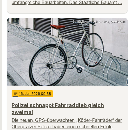
umfangreiche Bauarbeiten. Das Staatliche Bauamt …
Symbolfoto: Aibek Skakov, pexels.com
notes
16
. Juli 2026 09:38
Polizei schnappt Fahrraddieb gleich
zweimal
Die neuen, GPS-überwachten „Köder-Fahrräder“ der
Oberpfälzer Polizei haben einen schnellen Erfolg