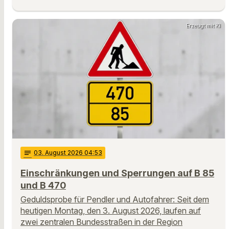
Erzeugt mit KI
notes
03
. August 2026 04:53
Einschränkungen und Sperrungen auf B 85
und B 470
Geduldsprobe für Pendler und Autofahrer: Seit dem
heutigen Montag, den 3. August 2026, laufen auf
zwei zentralen Bundesstraßen in der Region