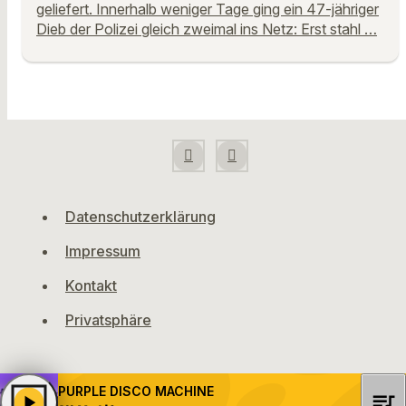
geliefert. Innerhalb weniger Tage ging ein 47-jähriger
Dieb der Polizei gleich zweimal ins Netz: Erst stahl …
Datenschutzerklärung
Impressum
Kontakt
Privatsphäre
PURPLE DISCO MACHINE
queue_music
play_arrow