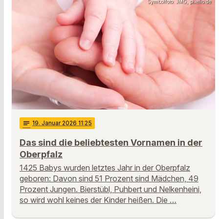
Symbolfoto: JMG, pixelio.de
notes
19
. Januar 2026 11:25
Das sind die beliebtesten Vornamen in der
Oberpfalz
1425 Babys wurden letztes Jahr in der Oberpfalz
geboren: Davon sind 51 Prozent sind Mädchen, 49
Prozent Jungen. Bierstübl, Puhbert und Nelkenheini,
so wird wohl keines der Kinder heißen. Die …