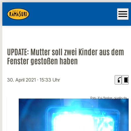
menu
UPDATE: Mutter soll zwei Kinder aus dem
Fenster gestoßen haben
headphones
chrome_reader_mode
30. April 2021
· 15:33 Uhr
Foto: Kai Breker, pixelio.de