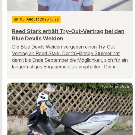
notes
05
. August 2026 13:22
Reed Stark erhält Try-Out-Vertrag bei den
Blue Devils Weiden
Die Blue Devils Weiden vergeben einen Try-Out-
Vertrag an Reed Stark. Der 26-jährige Stürmer hat
damit bis Ende September die Möglichkeit, sich für ein
längerfristiges Engagement zu empfehlen. Der in …
Foto: Polizei Weiden