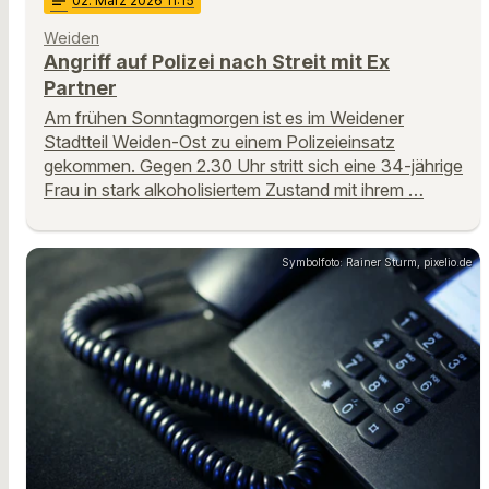
notes
02
. März 2026 11:15
Weiden
Angriff auf Polizei nach Streit mit Ex
Partner
Am frühen Sonntagmorgen ist es im Weidener
Stadtteil Weiden-Ost zu einem Polizeieinsatz
gekommen. Gegen 2.30 Uhr stritt sich eine 34-jährige
Frau in stark alkoholisiertem Zustand mit ihrem …
Symbolfoto: Rainer Sturm, pixelio.de