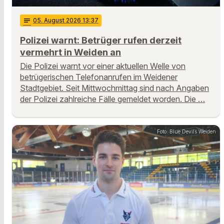
notes
05
. August 2026 13:37
Polizei warnt: Betrüger rufen derzeit
vermehrt in Weiden an
Die Polizei warnt vor einer aktuellen Welle von
betrügerischen Telefonanrufen im Weidener
Stadtgebiet. Seit Mittwochmittag sind nach Angaben
der Polizei zahlreiche Fälle gemeldet worden. Die …
Foto: Blue Devils Weiden