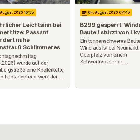
. August 2026 10:35
notes
04
. August 2026 07:45
rlicher Leichtsinn bei
B299 gesperrt: Wind
erhitze: Passant
Bauteil stürzt von Lk
ndert nahe
Ein tonnenschweres Bautei
nstrauß Schlimmeres
Windrads ist bei Neumarkt 
Oberpfalz von einem
ntagnachmittag
Schwertransporter …
.2026) wurde auf der
bergstraße eine Knallerkette
in Fontänenfeuerwerk der …