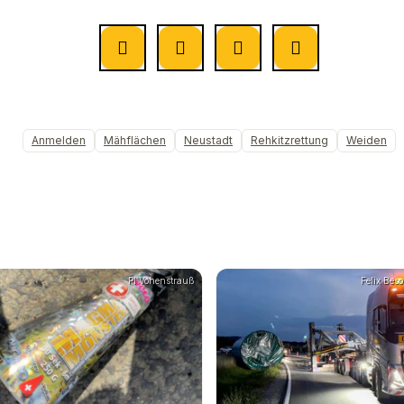
Anmelden
Mähflächen
Neustadt
Rehkitzrettung
Weiden
PI Vohenstrauß
Felix Be