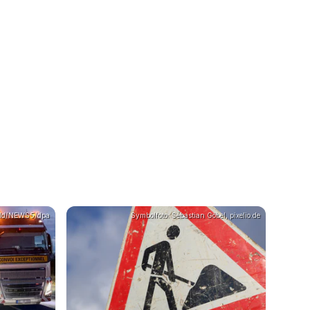
sold/NEWS5/dpa
Symbolfoto: Sebastian Göbel, pixelio.de