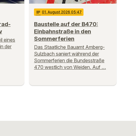
notes
01
. August 2026 05:47
rad-
Baustelle auf der B470:
w
Einbahnstraße in den
Sommerferien
l eines
in der
Das Staatliche Bauamt Amberg-
Sulzbach saniert während der
Sommerferien die Bundesstraße
470 westlich von Weiden. Auf …