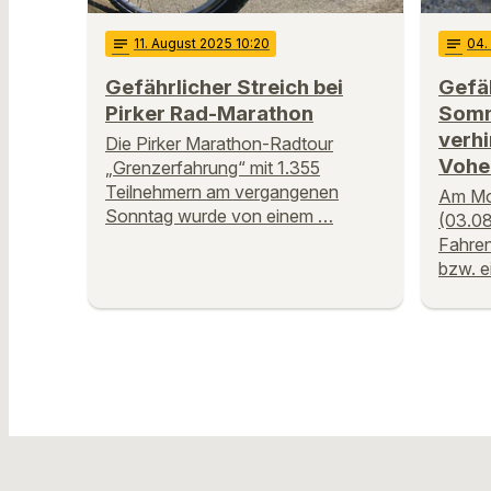
notes
11
. August 2025 10:20
notes
04
Gefährlicher Streich bei
Gefäh
Pirker Rad-Marathon
Somm
verhi
Die Pirker Marathon-Radtour
Vohe
„Grenzerfahrung“ mit 1.355
Teilnehmern am vergangenen
Am Mo
Sonntag wurde von einem …
(03.08
Fahren
bzw. e