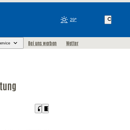
search
29°
Bei uns werben
Wetter
ervice
ttung
headphones
chrome_reader_mode