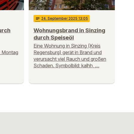
notes
24
. September 2025 13:05
urch
Wohnungsbrand in Sinzing
durch Speiseöl
Eine Wohnung in Sinzing (Kreis
m Montag
Regensburg) gerät in Brand und
verursacht viel Rauch und großen
Schaden. Symbolbild: kalhh, …