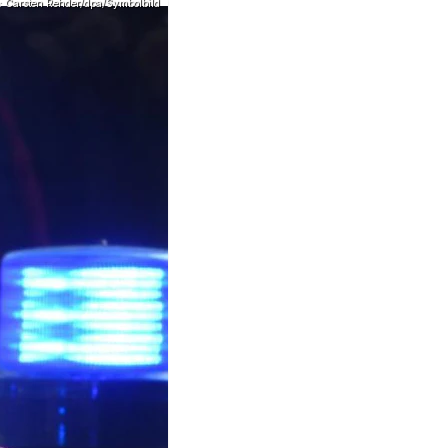
o: Carsten Rehder/dpa/Symbolbild