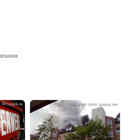
iefgarage
.IM / pixelio.de
Symbolbild: kalhh, pixabay.com