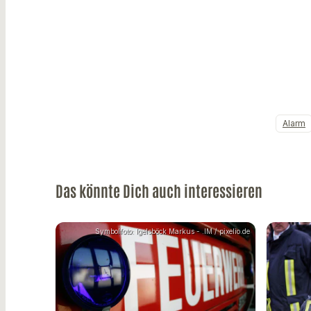
Alarm
Das könnte Dich auch interessieren
Symbolfoto: Igelsböck Markus - .IM / pixelio.de