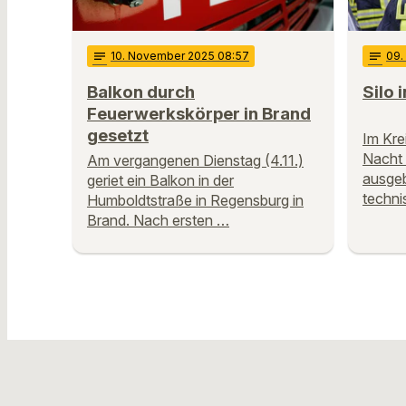
notes
10
. November 2025 08:57
notes
09
Balkon durch
Silo
Feuerwerkskörper in Brand
gesetzt
Im Kre
Nacht 
Am vergangenen Dienstag (4.11.)
ausgeb
geriet ein Balkon in der
techni
Humboldtstraße in Regensburg in
Brand. Nach ersten …