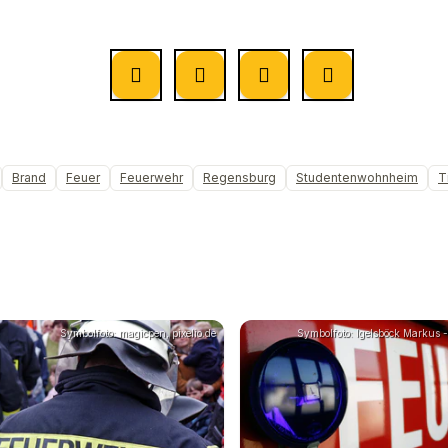
Brand
Feuer
Feuerwehr
Regensburg
Studentenwohnheim
T
Symbolfoto: magicpen, pixelio.de
Symbolfoto: Igelsböck Markus - 