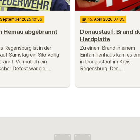
. September 2025 10:56
notes
15
. April 2026 07:35
 in Hemau abgebrannt
Donaustauf: Brand d
Herdplatte
is Regensburg ist in der
Zu einem Brand in einem
auf Samstag ein Silo völlig
Einfamilienhaus kam es a
rannt. Vermutlich ein
in Donaustauf im Kreis
scher Defekt war die …
Regensburg. Der …