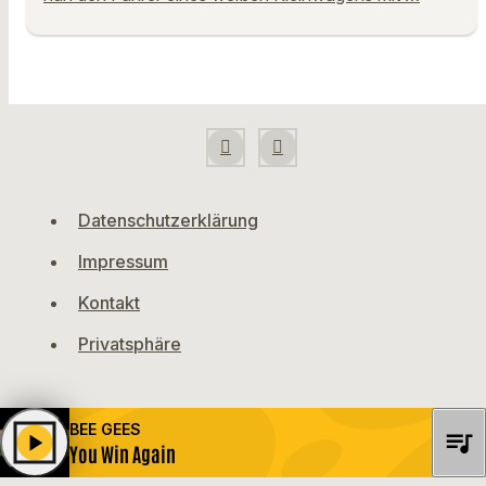
Datenschutzerklärung
Impressum
Kontakt
Privatsphäre
BEE GEES
queue_music
play_arrow
You Win Again