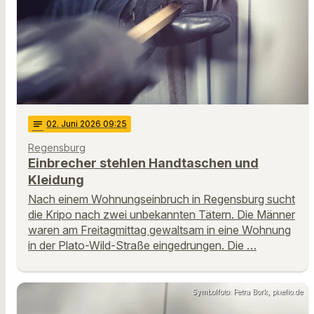
notes
02
. Juni 2026 09:25
Regensburg
Einbrecher stehlen Handtaschen und
Kleidung
Nach einem Wohnungseinbruch in Regensburg sucht
die Kripo nach zwei unbekannten Tätern. Die Männer
waren am Freitagmittag gewaltsam in eine Wohnung
in der Plato-Wild-Straße eingedrungen. Die …
Symbolfoto: Petra Bork, pixelio.de