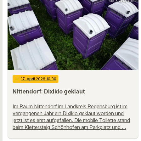
Foto: Bl∡ke, Pexels
notes
17
. April 2026 10:30
Nittendorf: Dixiklo geklaut
Im Raum Nittendorf im Landkreis Regensburg ist im
vergangenen Jahr ein Dixiklo geklaut worden und
jetzt ist es erst aufgefallen. Die mobile Toilette stand
beim Klettersteig Schönhofen am Parkplatz und …