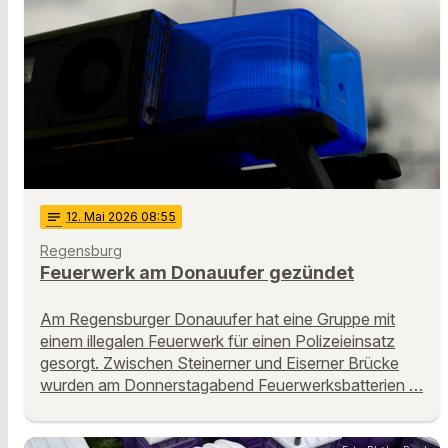
notes
12
. Mai 2026 08:55
Regensburg
Feuerwerk am Donauufer gezündet
Am Regensburger Donauufer hat eine Gruppe mit
einem illegalen Feuerwerk für einen Polizeieinsatz
gesorgt. Zwischen Steinerner und Eiserner Brücke
wurden am Donnerstagabend Feuerwerksbatterien …