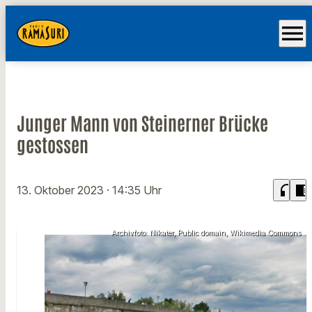
menu
Junger Mann von Steinerner Brücke
gestossen
headphones
chrome_reader_mode
13. Oktober 2023
· 14:35 Uhr
Archivfoto: Nikater, Public domain, Wikimedia Commons