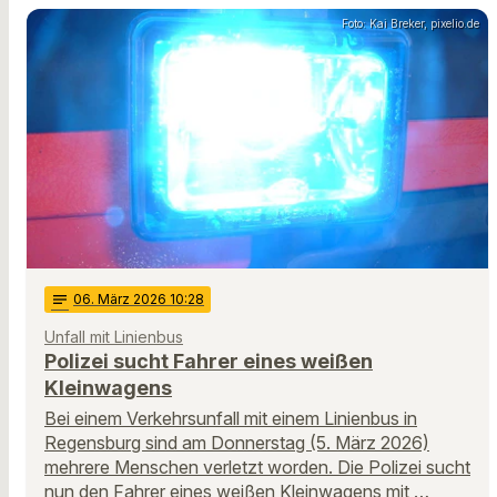
Foto: Kai Breker, pixelio.de
notes
06
. März 2026 10:28
Unfall mit Linienbus
Polizei sucht Fahrer eines weißen
Kleinwagens
Bei einem Verkehrsunfall mit einem Linienbus in
Regensburg sind am Donnerstag (5. März 2026)
mehrere Menschen verletzt worden. Die Polizei sucht
nun den Fahrer eines weißen Kleinwagens mit …