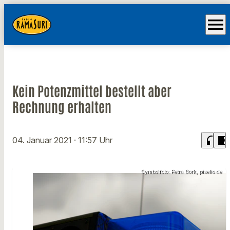
menu
Kein Potenzmittel bestellt aber
Rechnung erhalten
headphones
chrome_reader_mode
04. Januar 2021
· 11:57 Uhr
Symbolfoto: Petra Bork, pixelio.de