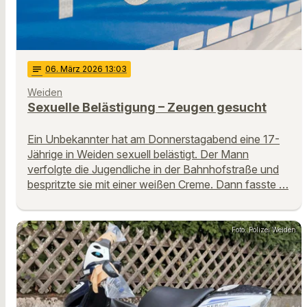
notes
06
. März 2026 13:03
Weiden
Sexuelle Belästigung – Zeugen gesucht
Ein Unbekannter hat am Donnerstagabend eine 17-
Jährige in Weiden sexuell belästigt. Der Mann
verfolgte die Jugendliche in der Bahnhofstraße und
bespritzte sie mit einer weißen Creme. Dann fasste …
Foto: Polizei Weiden