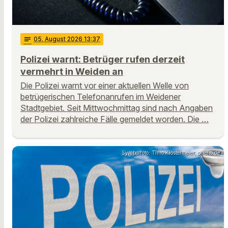
notes
05
. August 2026 13:37
Polizei warnt: Betrüger rufen derzeit
vermehrt in Weiden an
Die Polizei warnt vor einer aktuellen Welle von
betrügerischen Telefonanrufen im Weidener
Stadtgebiet. Seit Mittwochmittag sind nach Angaben
der Polizei zahlreiche Fälle gemeldet worden. Die …
Symbolfoto: Timo Klostermeier, pixelio.de