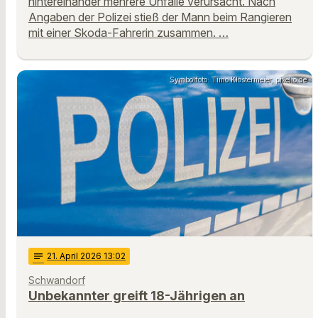
hintereinander mehrere Unfälle verursacht. Nach
Angaben der Polizei stieß der Mann beim Rangieren
mit einer Skoda-Fahrerin zusammen. …
Symbolfoto: Timo Klostermeier, pixelio.de
notes
21
. April 2026 13:02
Schwandorf
Unbekannter greift 18-Jährigen an