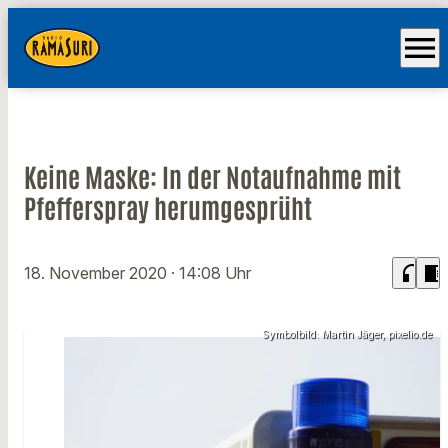
menu
Keine Maske: In der Notaufnahme mit
Pfefferspray herumgesprüht
headphones
chrome_reader_mode
18. November 2020
· 14:08 Uhr
Symbolbild: Martin Jäger, pixelio.de