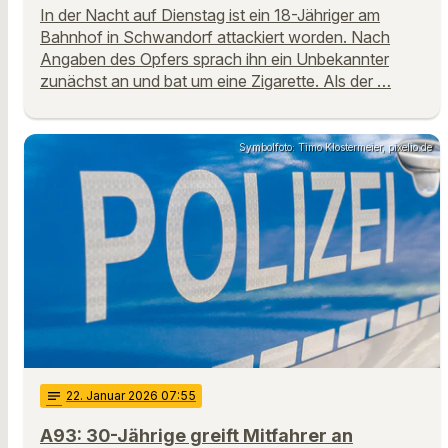
In der Nacht auf Dienstag ist ein 18-Jähriger am
Bahnhof in Schwandorf attackiert worden. Nach
Angaben des Opfers sprach ihn ein Unbekannter
zunächst an und bat um eine Zigarette. Als der …
Symbolfoto: Timo Klostermeier, pixelio.de
notes
22
. Januar 2026 07:55
A93: 30-Jährige greift Mitfahrer an