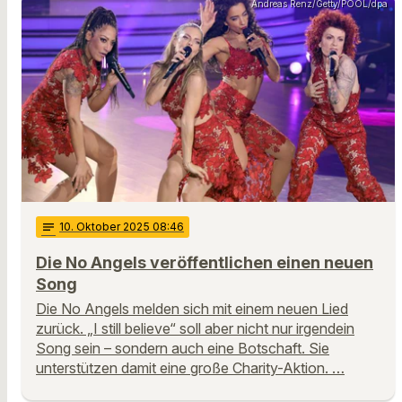
Andreas Renz/Getty/POOL/dpa
notes
10
. Oktober 2025 08:46
Die No Angels veröffentlichen einen neuen
Song
Die No Angels melden sich mit einem neuen Lied
zurück. „I still believe“ soll aber nicht nur irgendein
Song sein – sondern auch eine Botschaft. Sie
unterstützen damit eine große Charity-Aktion. …