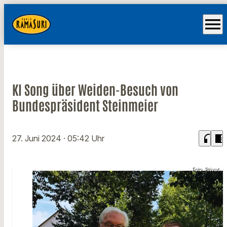
menu
KI Song über Weiden-Besuch von
Bundespräsident Steinmeier
headphones
chrome_reader_mode
27. Juni 2024
· 05:42 Uhr
Foto: Privat