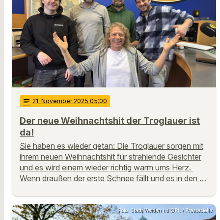
notes
21
. November 2025 05:00
Der neue Weihnachtshit der Troglauer ist
da!
Sie haben es wieder getan: Die Troglauer sorgen mit
ihrem neuen Weihnachtshit für strahlende Gesichter
und es wird einem wieder richtig warm ums Herz.
Wenn draußen der erste Schnee fällt und es in den …
Foto: Stadt Weiden i.d.OPf. / Pressestelle