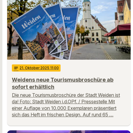
notes
21
. Oktober 2025 11:00
Weidens neue Tourismusbroschüre ab
sofort erhältlich
Die neue Tourismusbroschüre der Stadt Weiden ist
da! Foto: Stadt Weiden i.d.OPf. / Pressestelle Mit
einer Auflage von 10.000 Exemplaren präsentiert
sich das Heft im frischen Design. Auf rund 65 …