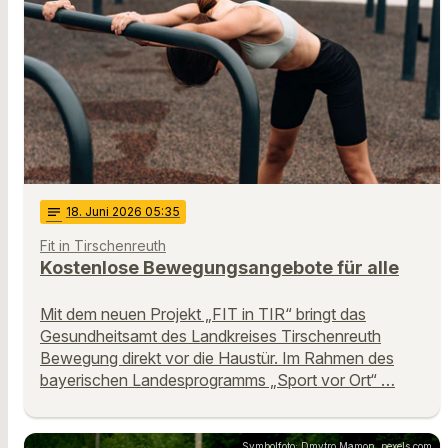
notes
18
. Juni 2026 05:35
Fit in Tirschenreuth
Kostenlose Bewegungsangebote für alle
Mit dem neuen Projekt „FIT in TIR“ bringt das
Gesundheitsamt des Landkreises Tirschenreuth
Bewegung direkt vor die Haustür. Im Rahmen des
bayerischen Landesprogramms „Sport vor Ort“ …
Symbolfoto: Dmytro Mamon, pexels.com