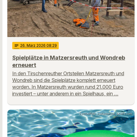
notes
26
. März 2026 08:29
Spielplätze in Matzersreuth und Wondreb
erneuert
In den Tirschenreuther Ortsteilen Matzersreuth und
Wondreb sind die Spielplätze komplett erneuert
worden. In Matzersreuth wurden rund 21.000 Euro
investiert – unter anderem in ein Spielhaus, ein …
Symbolfoto: Jsalamanca, pexels.com