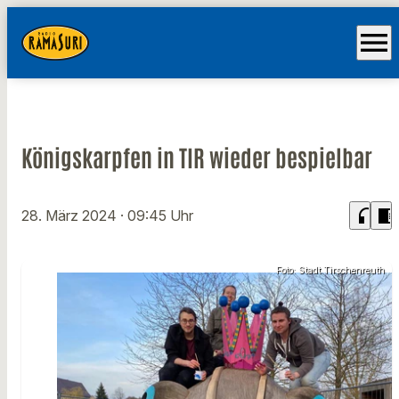
menu
Königskarpfen in TIR wieder bespielbar
headphones
chrome_reader_mode
28. März 2024
· 09:45 Uhr
Foto: Stadt Tirschenreuth