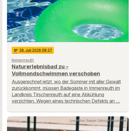
notes
28
. Juli 2026 08:37
Immenreuth
Naturerlebnisbad zu –
Vollmondschwimmen verschoben
Ausgerechnet jetzt, wo der Sommer mit aller Gewalt
zurückkommt, müssen Badegäste in Immenreuth im
Landkreis Tirschenreuth auf eine Abkühlung
verzichten. Wegen eines technischen Defekts an …
Symbolfoto: Roman Odintsov, pexels.com