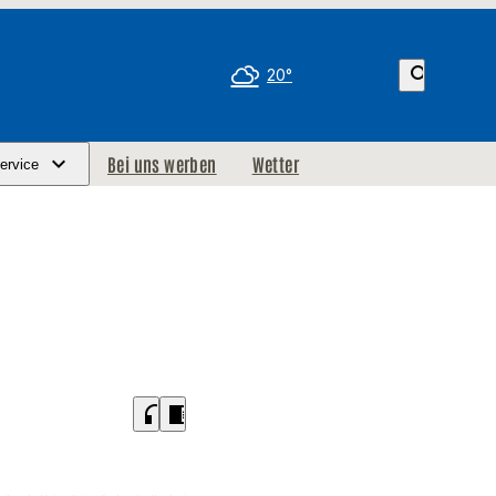
search
20°
Bei uns werben
Wetter
ervice
headphones
chrome_reader_mode