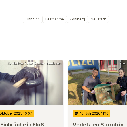
Einbruch
Festnahme
Kohlberg
Neustadt
Symbolfoto: Rafael Classen, pexels.com
Foto:
 Oktober 2025 10:07
notes
16
. Juli 2026 11:10
Einbrüche in Floß
Verletzten Storch in