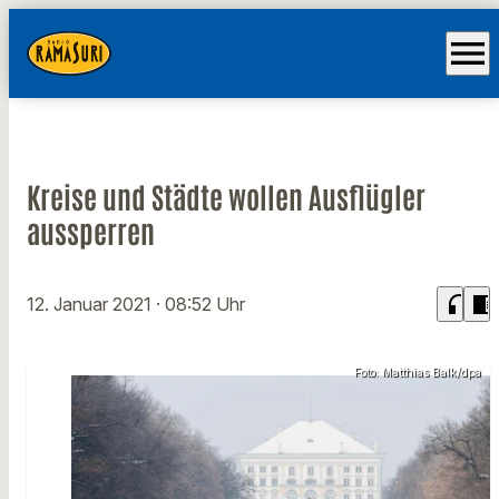
menu
Kreise und Städte wollen Ausflügler
aussperren
headphones
chrome_reader_mode
12. Januar 2021
· 08:52 Uhr
Foto: Matthias Balk/dpa