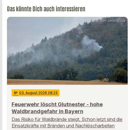
Das könnte Dich auch interessieren
Foto: Tizian Gerbing/dpa
notes
03
. August 2026 08:25
Feuerwehr löscht Glutnester - hohe
Waldbrandgefahr in Bayern
Das Risiko für Waldbrände steigt. Schon jetzt sind die
Einsatzkräfte mit Bränden und Nachlöscharbeiten