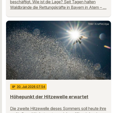
beschäftigt. Wie ist die Lage? Seit Tagen halten
Waldbrände die Rettungskräfte in Bayern in Atem – …
Peter Kneffel/dpa
notes
30
. Juli 2026 07:54
Höhepunkt der Hitzewelle erwartet
Die zweite Hitzewelle dieses Sommers soll heute ihre