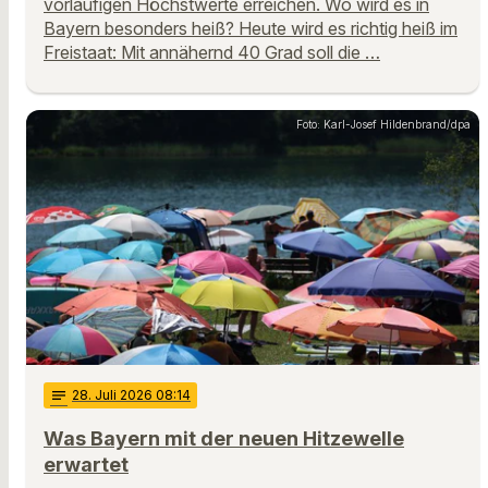
vorläufigen Höchstwerte erreichen. Wo wird es in
Bayern besonders heiß? Heute wird es richtig heiß im
Freistaat: Mit annähernd 40 Grad soll die …
Foto: Karl-Josef Hildenbrand/dpa
notes
28
. Juli 2026 08:14
Was Bayern mit der neuen Hitzewelle
erwartet