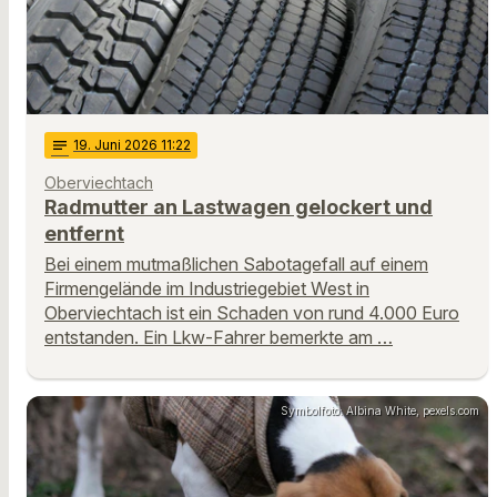
notes
19
. Juni 2026 11:22
Oberviechtach
Radmutter an Lastwagen gelockert und
entfernt
Bei einem mutmaßlichen Sabotagefall auf einem
Firmengelände im Industriegebiet West in
Oberviechtach ist ein Schaden von rund 4.000 Euro
entstanden. Ein Lkw-Fahrer bemerkte am …
Symbolfoto: Albina White, pexels.com