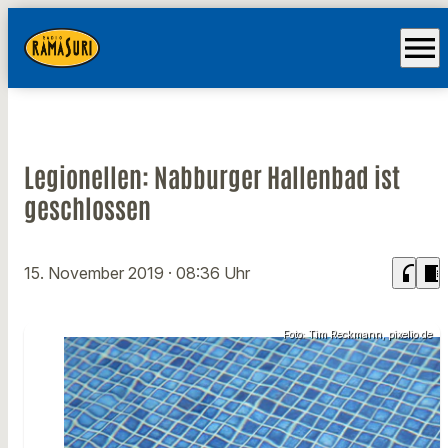
menu
Legionellen: Nabburger Hallenbad ist
geschlossen
headphones
chrome_reader_mode
15. November 2019
· 08:36 Uhr
Foto: Tim Reckmann, pixelio.de