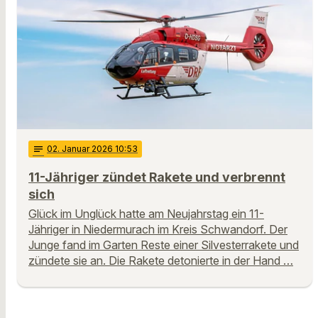
notes
02
. Januar 2026 10:53
11-Jähriger zündet Rakete und verbrennt
sich
Glück im Unglück hatte am Neujahrstag ein 11-
Jähriger in Niedermurach im Kreis Schwandorf. Der
Junge fand im Garten Reste einer Silvesterrakete und
zündete sie an. Die Rakete detonierte in der Hand …