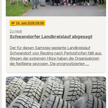
notes
24
. Juni 2026 09:08
Zu Heiß
Schwandorfer Landkreislauf abgesagt
Der für diesen Samstag geplante Landkreislauf
Schwandorf von Reuting nach Pertolzhofen fällt aus.
Wegen der extremen Hitze haben die Organisatoren
die Reißleine gezogen. Die prognostizierten …
Symbolfoto: Javier Balseiro, pexels.com