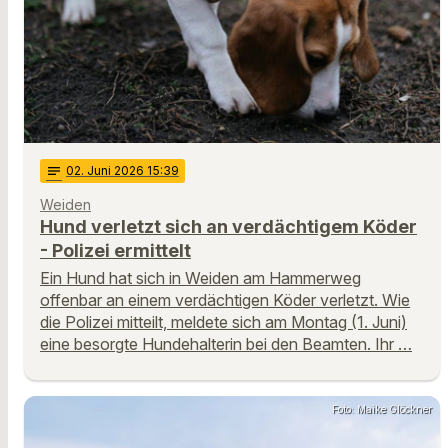
notes
02
. Juni 2026 15:39
Weiden
Hund verletzt sich an verdächtigem Köder
- Polizei ermittelt
Ein Hund hat sich in Weiden am Hammerweg
offenbar an einem verdächtigen Köder verletzt. Wie
die Polizei mitteilt, meldete sich am Montag (1. Juni)
eine besorgte Hundehalterin bei den Beamten. Ihr …
Foto: Maike Glöckner