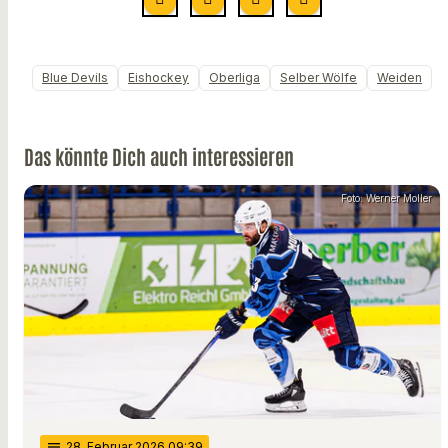
Blue Devils
Eishockey
Oberliga
Selber Wölfe
Weiden
Das könnte Dich auch interessieren
Foto: Werner Moller
notes
28
. Februar 2026 09:39