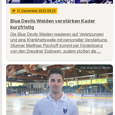
notes
21
. Dezember 2025 09:25
Blue Devils Weiden verstärken Kader
kurzfristig
Die Blue Devils Weiden reagieren auf Verletzungen
und eine Krankheitswelle mit personeller Verstärkung.
Stürmer Matthias Pischoff kommt per Förderlizenz
von den Dresdner Eislöwen, zudem stoßen die …
Foto: Blue Devils Weiden