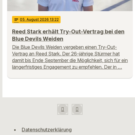
notes
05
. August 2026 13:22
Reed Stark erhält Try-Out-Vertrag bei den
Blue Devils Weiden
Die Blue Devils Weiden vergeben einen Try-Out-
Vertrag an Reed Stark. Der 26-jährige Stürmer hat
damit bis Ende September die Möglichkeit, sich für ein
längerfristiges Engagement zu empfehlen. Der in …
Datenschutzerklärung