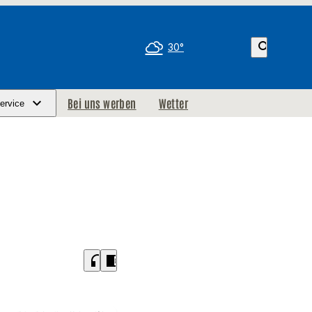
search
30°
Bei uns werben
Wetter
ervice
headphones
chrome_reader_mode