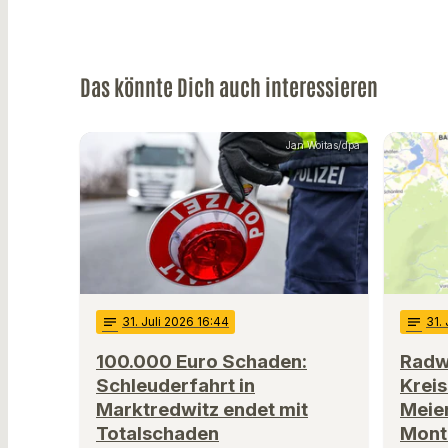
Das könnte Dich auch interessieren
Jan Woitas/dpa
notes
31
. Juli 2026 16:44
notes
31
.
100.000 Euro Schaden:
Radw
Schleuderfahrt in
Krei
Marktredwitz endet mit
Meie
Totalschaden
Monta