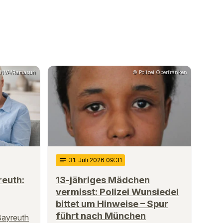
NVA/Ramasuri
© Polizei Oberfranken
notes
31
. Juli 2026 09:31
reuth:
13-jähriges Mädchen
vermisst: Polizei Wunsiedel
bittet um Hinweise – Spur
führt nach München
Bayreuth