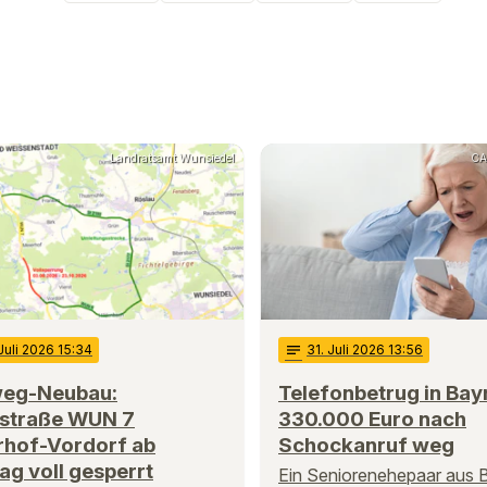
Landratsamt Wunsiedel
CA
 Juli 2026 15:34
notes
31
. Juli 2026 13:56
eg-Neubau:
Telefonbetrug in Bay
sstraße WUN 7
330.000 Euro nach
rhof-Vordorf ab
Schockanruf weg
g voll gesperrt
Ein Seniorenehepaar aus 