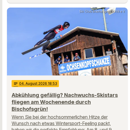
Ski Club Bischofsgrün 1909 e.V.
notes
04
. August 2026 18:53
Abkühlung gefällig? Nachwuchs-Skistars
fliegen am Wochenende durch
Bischofsgrün!
Wenn Sie bei der hochsommerlichen Hitze der
Wunsch nach etwas Wintersport-Feeling packt,
haben wir die perfekte Empfehlung: Am 8. und 9.