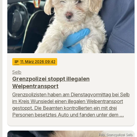
notes
11
. März 2026 09:42
Selb
Grenzpolizei stoppt illegalen
Welpentransport
Grenzpolizisten haben am Dienstagvormittag bei Selb
im Kreis Wunsiedel einen illegalen Welpentransport
gestoppt. Die Beamten kontrollierten ein mit drei
Personen besetztes Auto und fanden unter dem …
Foto: Grenzpolizei Selb