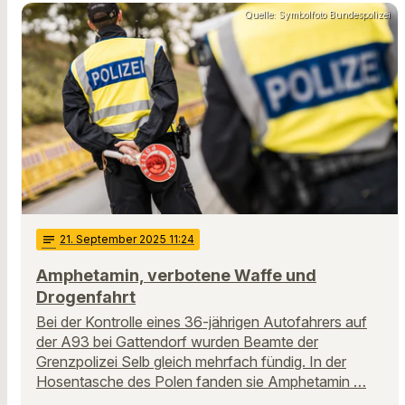
Quelle: Symbolfoto Bundespolizei
notes
21
. September 2025 11:24
Amphetamin, verbotene Waffe und
Drogenfahrt
Bei der Kontrolle eines 36-jährigen Autofahrers auf
der A93 bei Gattendorf wurden Beamte der
Grenzpolizei Selb gleich mehrfach fündig. In der
Hosentasche des Polen fanden sie Amphetamin …