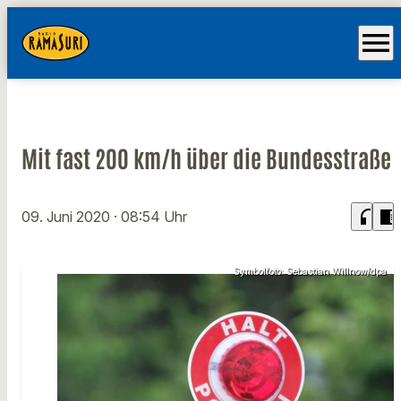
menu
Mit fast 200 km/h über die Bundesstraße
headphones
chrome_reader_mode
09. Juni 2020
· 08:54 Uhr
Symbolfoto: Sebastian Willnow/dpa