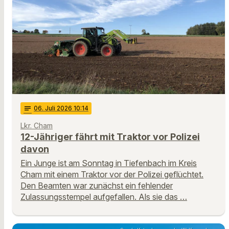
notes
06
. Juli 2026 10:14
Lkr. Cham
12-Jähriger fährt mit Traktor vor Polizei
davon
Ein Junge ist am Sonntag in Tiefenbach im Kreis
Cham mit einem Traktor vor der Polizei geflüchtet.
Den Beamten war zunächst ein fehlender
Zulassungsstempel aufgefallen. Als sie das …