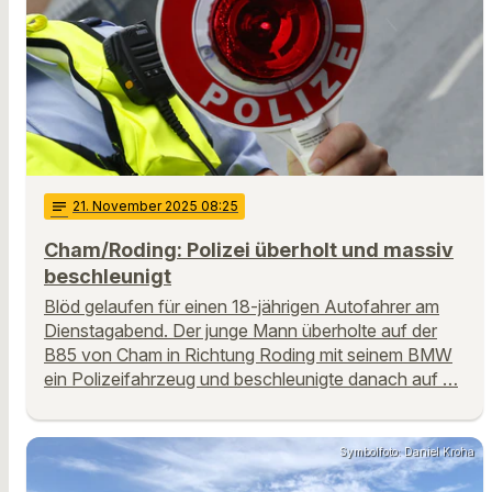
notes
21
. November 2025 08:25
Cham/Roding: Polizei überholt und massiv
beschleunigt
Blöd gelaufen für einen 18-jährigen Autofahrer am
Dienstagabend. Der junge Mann überholte auf der
B85 von Cham in Richtung Roding mit seinem BMW
ein Polizeifahrzeug und beschleunigte danach auf …
Symbolfoto: Daniel Kroha