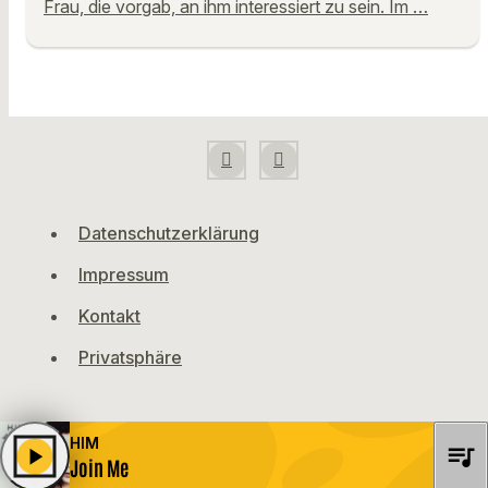
Frau, die vorgab, an ihm interessiert zu sein. Im …
Datenschutzerklärung
Impressum
Kontakt
Privatsphäre
HIM
queue_music
play_arrow
Join Me