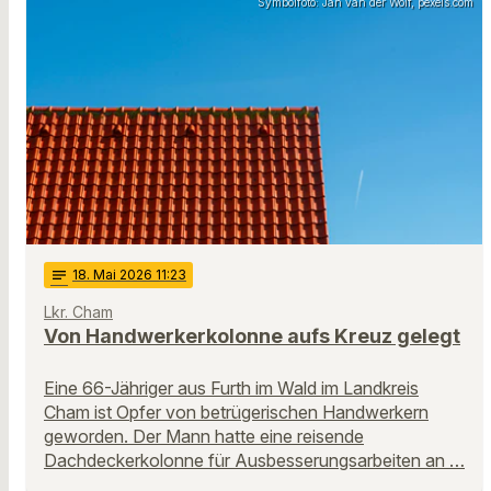
Symbolfoto: Jan van der Wolf, pexels.com
notes
18
. Mai 2026 11:23
Lkr. Cham
Von Handwerkerkolonne aufs Kreuz gelegt
Eine 66-Jähriger aus Furth im Wald im Landkreis
Cham ist Opfer von betrügerischen Handwerkern
geworden. Der Mann hatte eine reisende
Dachdeckerkolonne für Ausbesserungsarbeiten an …