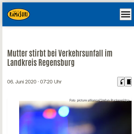
menu
Mutter stirbt bei Verkehrsunfall im
Landkreis Regensburg
headphones
chrome_reader_mode
06. Juni 2020
· 07:20 Uhr
Foto: picture alliance/Stefan Puchner/dpa