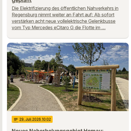
geplant
Die Elektrifizierung des öffentlichen Nahverkehrs in
Regensburg nimmt weiter an Fahrt auf: Ab sofort
verstärken acht neue vollelektrische Gelenkbusse
vom Typ Mercedes eCitaro G die Flotte im …
Doris Wirth
notes
29
. Juli 2026 10:02
Neues Naherholungsgebiet Hemau: