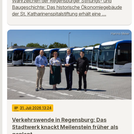
Wahrzeichen der Regensburger Stiftungs- und
Baugeschichte: Das historische Ökonomiegebäude
der St. Katharinenspitalstiftung erhält eine …
Hanno Meier
notes
31
. Juli 2026 13:24
Verkehrswende in Regensburg: Das
Stadtwerk knackt Meilenstein früher als