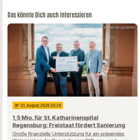
Das könnte Dich auch interessieren
© Axel KönigStMWK
notes
01
. August 2026 05:24
1,5 Mio. für St. Katharinenspital
Regensburg: Freistaat fördert Sanierung
Große finanzielle Unterstützung für ein prägendes