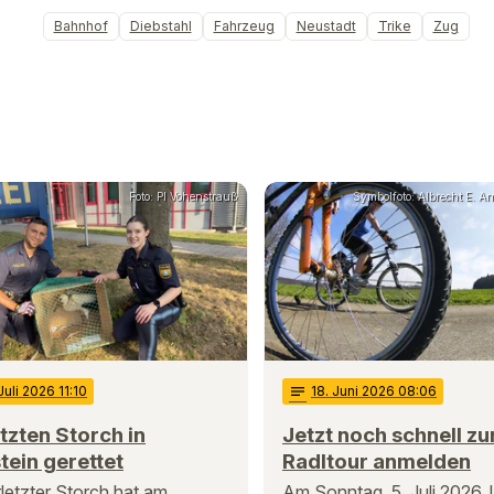
Bahnhof
Diebstahl
Fahrzeug
Neustadt
Trike
Zug
Foto: PI Vohenstrauß
Symbolfoto: Albrecht E. Arn
 Juli 2026 11:10
notes
18
. Juni 2026 08:06
tzten Storch in
Jetzt noch schnell z
tein gerettet
Radltour anmelden
rletzter Storch hat am
Am Sonntag, 5. Juli 2026, l