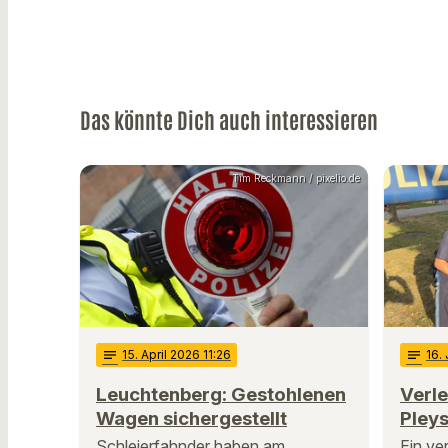
Das könnte Dich auch interessieren
Tim Reckmann / pixelio.de
notes
15
. April 2026 11:26
notes
16
.
Leuchtenberg: Gestohlenen
Verle
Wagen sichergestellt
Pleys
Schleierfahnder haben am
Ein ve