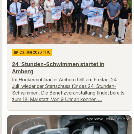
notes
23
. Juli 2026 11:18
24-Stunden-Schwimmen startet in
Amberg
Im Hockermühlbad in Amberg fällt am Freitag, 24.
Juli, wieder der Startschuss für das 24-Stunden-
Schwimmen. Die Benefizveranstaltung findet bereits
zum 18. Mal statt. Von 9 Uhr an können …
Symbolfoto: Patrick Pleul/dpa