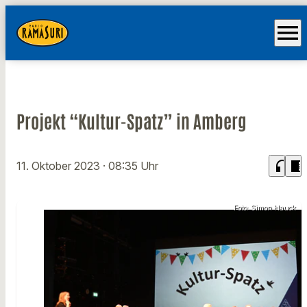
menu
Projekt “Kultur-Spatz” in Amberg
headphones
chrome_reader_mode
11. Oktober 2023
· 08:35 Uhr
Foto: Simon Hauck