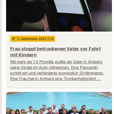
notes
11
. September 2025 11:15
Frau stoppt betrunkenen Vater vor Fahrt
mit Kindern
Mit mehr als 1,5 Promille wollte ein Vater in Amberg
seine Kinder im Auto mitnehmen. Eine Passantin
schritt ein und verhinderte womöglich Schlimmeres.
Eine Frau hat in Amberg eine Trunkenheitsfahrt …
Foto: Gerd Spies