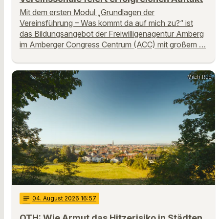
Mit dem ersten Modul „Grundlagen der
Vereinsführung – Was kommt da auf mich zu?“ ist
das Bildungsangebot der Freiwilligenagentur Amberg
im Amberger Congress Centrum (ACC) mit großem …
Mitch Rue
notes
04
. August 2026 16:57
OTH: Wie Armut das Hitzerisiko in Städten