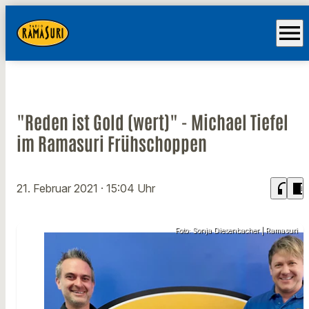
menu
"Reden ist Gold (wert)" - Michael Tiefel
im Ramasuri Frühschoppen
headphones
chrome_reader_mode
21. Februar 2021
· 15:04 Uhr
Foto: Sonja Diesenbacher | Ramasuri