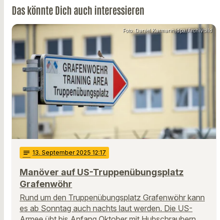
Das könnte Dich auch interessieren
Foto: Daniel Karmann/dpa/Archivbild
notes
13
. September 2025 12:17
Manöver auf US-Truppenübungsplatz
Grafenwöhr
Rund um den Truppenübungsplatz Grafenwöhr kann
es ab Sonntag auch nachts laut werden. Die US-
Armee übt bis Anfang Oktober mit Hubschraubern