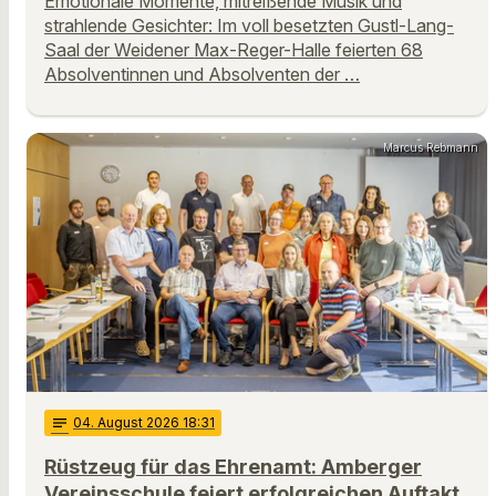
Emotionale Momente, mitreißende Musik und
strahlende Gesichter: Im voll besetzten Gustl-Lang-
Saal der Weidener Max-Reger-Halle feierten 68
Absolventinnen und Absolventen der …
Marcus Rebmann
notes
04
. August 2026 18:31
Rüstzeug für das Ehrenamt: Amberger
Vereinsschule feiert erfolgreichen Auftakt