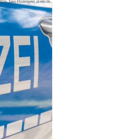
oto: Timo Klostermeier, pixelio.de