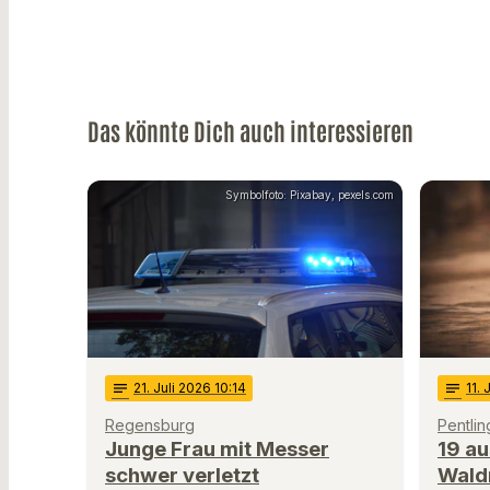
Das könnte Dich auch interessieren
Symbolfoto: Pixabay, pexels.com
notes
21
. Juli 2026 10:14
notes
11
. 
Regensburg
Pentlin
Junge Frau mit Messer
19 a
schwer verletzt
Wald