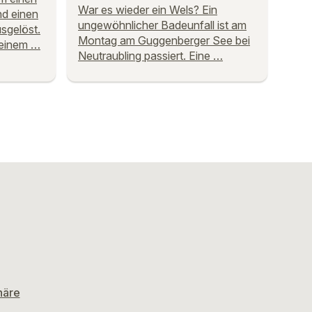
War es wieder ein Wels? Ein
nd einen
ungewöhnlicher Badeunfall ist am
sgelöst.
Montag am Guggenberger See bei
 einem …
Neutraubling passiert. Eine …
häre