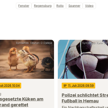
Fenster
Regensburg
Rollo
Spanner
Video
Symbolfoto: Stephen O.Ojeleye
Symbolfoto: Karin Schm
Juli 2026 10:04
notes
11
. Juli 2026 09:59
g
Polizei schlichtet Str
usgesetzte Küken am
Fußball in Hemau
rand gerettet
Ein Nachbarschaftsstreit 