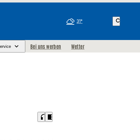
search
31°
Bei uns werben
Wetter
ervice
headphones
chrome_reader_mode