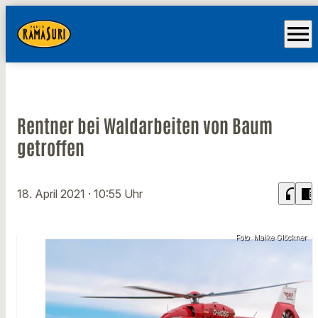
menu
Rentner bei Waldarbeiten von Baum
getroffen
headphones
chrome_reader_mode
18. April 2021
· 10:55 Uhr
Foto: Maike Glöckner