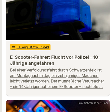
notes
04
. August 2026 12:43
E-Scooter-Fahrer: Flucht vor Polizei - 10-
Jährige angefahren
Bei einer Verfolgungsfahrt durch Schwarzenfeld ist
am Montagnachmittag ein zehnjähriges Mädchen
leicht verletzt worden. Der mutmaßliche Verursacher
– ein 14-Jähriger auf einem E-Scooter – flüchtete …
Foto: Sohrab Taheri-Sohi