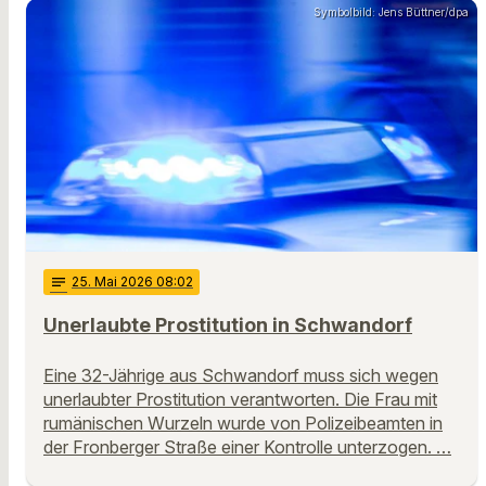
Symbolbild: Jens Büttner/dpa
notes
25
. Mai 2026 08:02
Unerlaubte Prostitution in Schwandorf
Eine 32-Jährige aus Schwandorf muss sich wegen
unerlaubter Prostitution verantworten. Die Frau mit
rumänischen Wurzeln wurde von Polizeibeamten in
der Fronberger Straße einer Kontrolle unterzogen. …