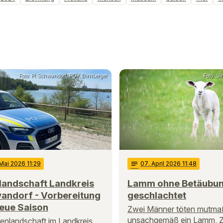
Foto: PI Schwandorf, POK Dirnberger
Foto: S
 Mai 2026 11:29
notes
07
. April 2026 11:48
landschaft Landkreis
Lamm ohne Betäubu
andorf - Vorbereitung
geschlachtet
neue Saison
Zwei Männer töten mutmaß
unsachgemäß ein Lamm, 
enlandschaft im Landkreis