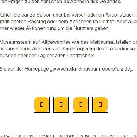
ielt Fragen zu den tierischen Bewohnern des Geländes.
tehen die ganze Saison über bei verschiedenen Aktionstagen i
raditionellen Rosstag oder dem Abfischen im Herbst. Aber auc
mmer wieder Aktionen rund um die Nutztiere geben.
 Museumsteam auf Altbewährtes wie das Maibaumaufstellen od
 aber auch neue Aktionen auf dem Programm des Freilandmuseu
tmuseen oder der Tag der alten Landtechnik.
 Sie auf der Homepage „
www.freilandmuseum-oberpfalz.de
„.
2024
Eröffnung
Freiland
Mensch
Museum
Saison
Tier
V