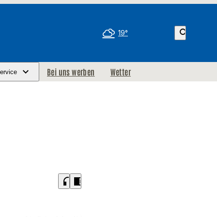
search
19°
Bei uns werben
Wetter
ervice
headphones
chrome_reader_mode