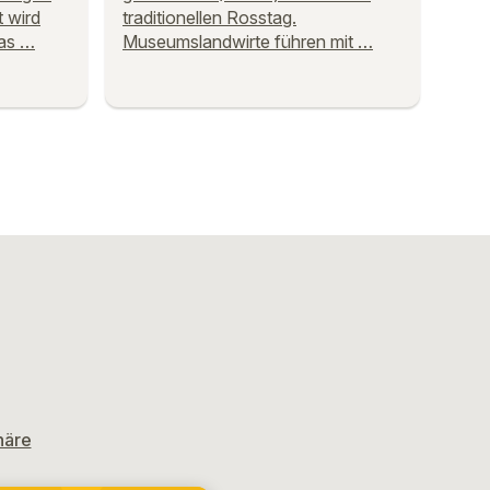
t wird
traditionellen Rosstag.
as …
Museumslandwirte führen mit …
häre