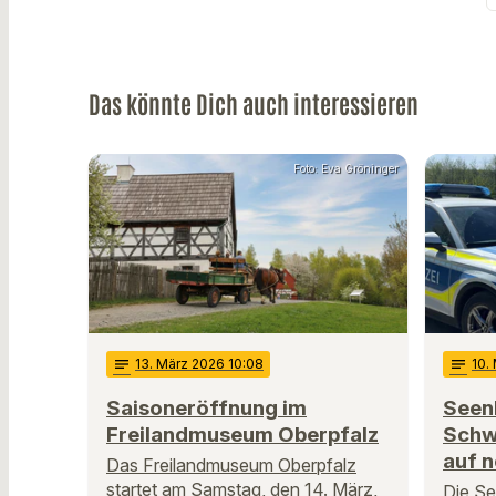
Das könnte Dich auch interessieren
Foto: Eva Gröninger
notes
13
. März 2026 10:08
notes
10
.
Saisoneröffnung im
Seen
Freilandmuseum Oberpfalz
Schw
auf 
Das Freilandmuseum Oberpfalz
startet am Samstag, den 14. März,
Die Se