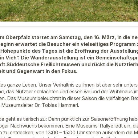
 Oberpfalz startet am Samstag, den 16. März, in die n
beginn erwartet die Besucher ein vielseitiges Program
 Höhepunkte des Tages ist die Eröffnung der Ausstellung 
n Vieh“. Die Wanderausstellung ist ein Gemeinschaftspr
ft Süddeutsche Freilichtmuseen und rückt die Nutztier
it und Gegenwart in den Fokus.
das ganze Leben. Unser Verhältnis zu ihnen ist aber sehr unters
und, das Nutztier schlachten und essen wir und der Wühlmaus i
n. Das Museum beleuchtet in dieser Saison die vielfältigen 
 Museumsleiter Dr. Tobias Hammerl.
 geht es tierisch zu: Denn pünktlich zur Saisoneröffnung ha
ogar Nachwuchs bekommen. Eine Museums-Rallye lädt ein, die 
h zu entdecken, von 13:00 – 15:00 Uhr stehen außerdem die M