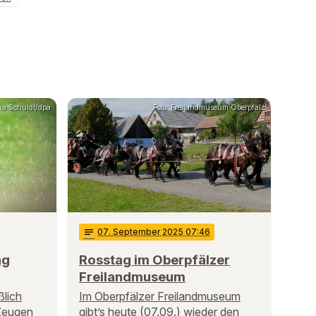
ina Schuldt/dpa
Foto: Freilandmuseum Oberpfalz
notes
07
. September 2025 07:46
ng
Rosstag im Oberpfälzer
Freilandmuseum
lich
Im Oberpfälzer Freilandmuseum
Zeugen
gibt’s heute (07.09.) wieder den