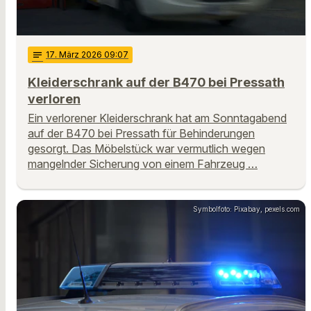
notes
17
. März 2026 09:07
Kleiderschrank auf der B470 bei Pressath
verloren
Ein verlorener Kleiderschrank hat am Sonntagabend
auf der B470 bei Pressath für Behinderungen
gesorgt. Das Möbelstück war vermutlich wegen
mangelnder Sicherung von einem Fahrzeug …
Symbolfoto: Pixabay, pexels.com