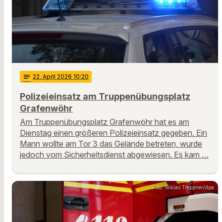
notes
22
. April 2026 10:20
Polizeieinsatz am Truppenübungsplatz
Grafenwöhr
Am Truppenübungsplatz Grafenwöhr hat es am
Dienstag einen größeren Polizeieinsatz gegeben. Ein
Mann wollte am Tor 3 das Gelände betreten, wurde
jedoch vom Sicherheitsdienst abgewiesen. Es kam …
Foto: Niklas Treppner/dpa