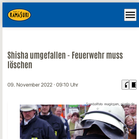
menu
Shisha umgefallen - Feuerwehr muss
löschen
headphones
chrome_reader_mode
09. November 2022
· 09:10 Uhr
Symbolfoto: magicpen, pixelio.de