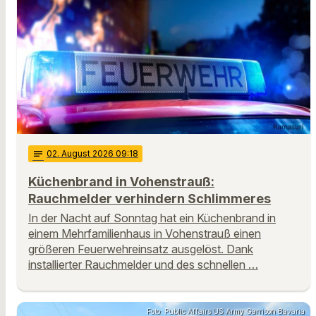
notes
02
. August 2026 09:18
Küchenbrand in Vohenstrauß:
Rauchmelder verhindern Schlimmeres
In der Nacht auf Sonntag hat ein Küchenbrand in
einem Mehrfamilienhaus in Vohenstrauß einen
größeren Feuerwehreinsatz ausgelöst. Dank
installierter Rauchmelder und des schnellen …
Foto: Public Affairs US Army Garrison Bavaria