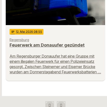
notes
12
. Mai 2026 08:55
Regensburg
Feuerwerk am Donauufer gezündet
Am Regensburger Donauufer hat eine Gruppe mit
einem illegalen Feuerwerk für einen Polizeieinsatz
gesorgt. Zwischen Steinerner und Eiserner Brücke
wurden am Donnerstagabend Feuerwerksbatterien …