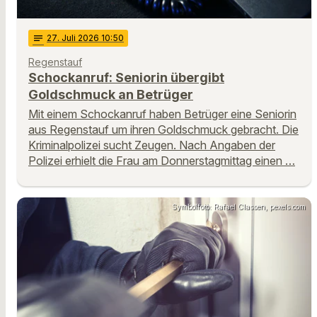
notes
27
. Juli 2026 10:50
Regenstauf
Schockanruf: Seniorin übergibt
Goldschmuck an Betrüger
Mit einem Schockanruf haben Betrüger eine Seniorin
aus Regenstauf um ihren Goldschmuck gebracht. Die
Kriminalpolizei sucht Zeugen. Nach Angaben der
Polizei erhielt die Frau am Donnerstagmittag einen …
Symbolfoto: Rafael Classen, pexels.com