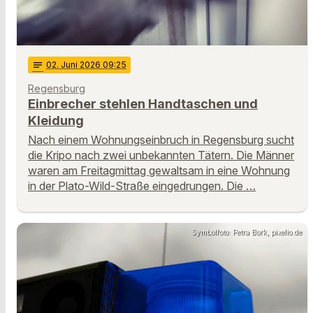
notes
02
. Juni 2026 09:25
Regensburg
Einbrecher stehlen Handtaschen und
Kleidung
Nach einem Wohnungseinbruch in Regensburg sucht
die Kripo nach zwei unbekannten Tätern. Die Männer
waren am Freitagmittag gewaltsam in eine Wohnung
in der Plato-Wild-Straße eingedrungen. Die …
Symbolfoto: Petra Bork, pixelio.de