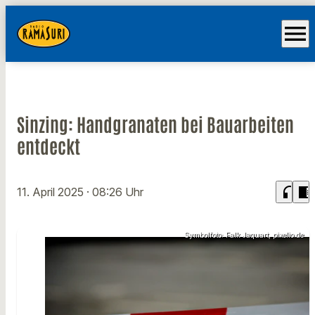
menu
Sinzing: Handgranaten bei Bauarbeiten
entdeckt
headphones
chrome_reader_mode
11. April 2025
· 08:26 Uhr
Symbolfoto: Falk Jaquart, pixelio.de