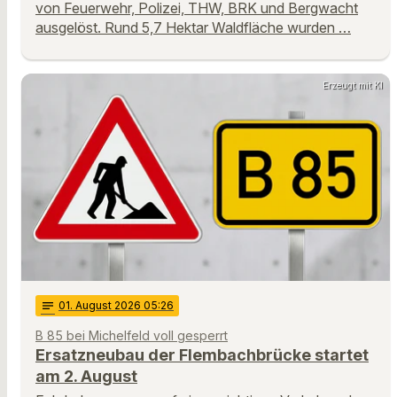
von Feuerwehr, Polizei, THW, BRK und Bergwacht
ausgelöst. Rund 5,7 Hektar Waldfläche wurden …
Erzeugt mit KI
notes
01
. August 2026 05:26
B 85 bei Michelfeld voll gesperrt
Ersatzneubau der Flembachbrücke startet
am 2. August