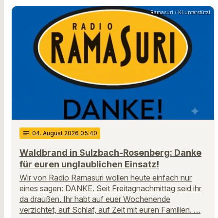
Ramasuri / KI unterstützt
notes
04
. August 2026 05:40
Waldbrand in Sulzbach-Rosenberg: Danke
für euren unglaublichen Einsatz!
Wir von Radio Ramasuri wollen heute einfach nur
eines sagen: DANKE. Seit Freitagnachmittag seid ihr
da draußen. Ihr habt auf euer Wochenende
verzichtet, auf Schlaf, auf Zeit mit euren Familien. …