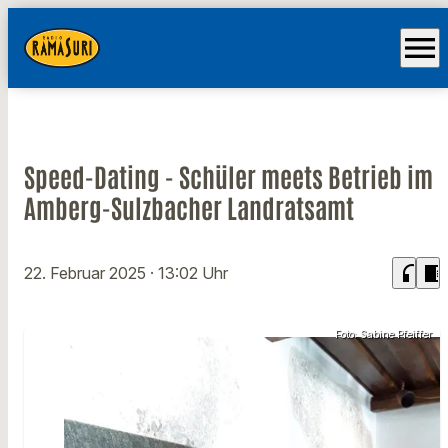
menu
Speed-Dating - Schüler meets Betrieb im
Amberg-Sulzbacher Landratsamt
headphones
chrome_reader_mode
22. Februar 2025
· 13:02 Uhr
Foto: Sabine Pfeiffer