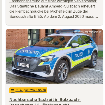
Fahrbahnsperrung auf einer wichtigen Verkehrsader:
Das Staatliche Bauamt Amberg-Sulzbach erneuert
die Flembachbrücke bei Michelfeld im Zuge der
Bundesstraße B 85. Ab dem 2. August 2026 muss …
Foto: www.polizeiautos.de
notes
01
. August 2026 05:26
Nachbarschaftsstreit in Sulzbach-