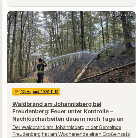
Foto: Luis Ziegler
notes
02
. August 2026 11:15
Waldbrand am Johannisberg bei
Freudenberg: Feuer unter Kontrolle –
Nachlöscharbeiten dauern noch Tage an
Der Waldbrand am Johannisberg in der Gemeinde
Freudenberg hat am Wochenende einen Großeinsatz