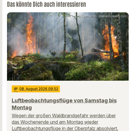
Das könnte Dich auch interessieren
Symbolfoto: pixabay, pexels.com
notes
08
. August 2026 09:52
Luftbeobachtungsflüge von Samstag bis
Montag
Wegen der großen Waldbrandgefahr werden über
das Wochenende und am Montag wieder
Luftbeobachtungsflüge in der Oberpfalz absolviert.