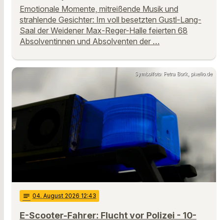
Emotionale Momente, mitreißende Musik und
strahlende Gesichter: Im voll besetzten Gustl-Lang-
Saal der Weidener Max-Reger-Halle feierten 68
Absolventinnen und Absolventen der …
Symbolfoto: Petra Bork, pixelio.de
notes
04
. August 2026 12:43
E-Scooter-Fahrer: Flucht vor Polizei - 10-