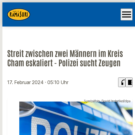
menu
Streit zwischen zwei Männern im Kreis
Cham eskaliert - Polizei sucht Zeugen
headphones
chrome_reader_mode
17. Februar 2024
· 05:10 Uhr
Symbolfoto: David Inderlied/dpa