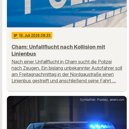
notes
19
. Juli 2026 09:35
Cham: Unfallflucht nach Kollision mit
Linienbus
Nach einer Unfallflucht in Cham sucht die Polizei
nach Zeugen. Ein bislang unbekannter Autofahrer soll
am Freitagnachmittag in der Nordgaustraße einen
Linienbus gestreift und anschließend seine Fahrt …
Symbolfoto: Pixabay, pexels.com