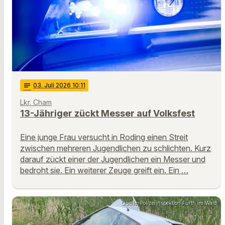
notes
03
. Juli 2026 10:11
Lkr. Cham
13-Jähriger zückt Messer auf Volksfest
Eine junge Frau versucht in Roding einen Streit
zwischen mehreren Jugendlichen zu schlichten. Kurz
darauf zückt einer der Jugendlichen ein Messer und
bedroht sie. Ein weiterer Zeuge greift ein. Ein …
Quelle: Polizeiinspektion Furth im Wald