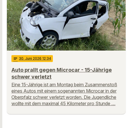
notes
30
. Juni 2026 12:34
Auto prallt gegen Microcar - 15-Jährige
schwer verletzt
Eine 15-Jährige ist am Montag beim Zusammenstoß
eines Autos mit einem sogenannten Microcar in der
Oberpfalz schwer verletzt worden. Die Jugendliche
wollte mit dem maximal 45 Kilometer pro Stunde …