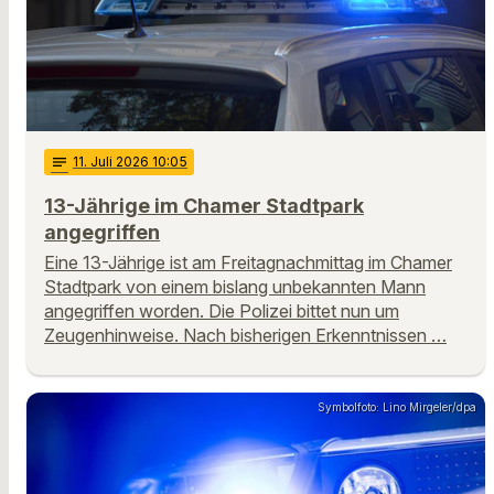
notes
11
. Juli 2026 10:05
13-Jährige im Chamer Stadtpark
angegriffen
Eine 13-Jährige ist am Freitagnachmittag im Chamer
Stadtpark von einem bislang unbekannten Mann
angegriffen worden. Die Polizei bittet nun um
Zeugenhinweise. Nach bisherigen Erkenntnissen …
Symbolfoto: Lino Mirgeler/dpa