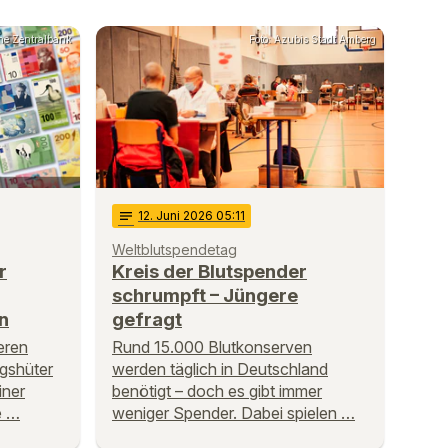
che Zentralbank
Foto: Azubis Stadt Amberg
notes
12
. Juni 2026 05:11
Weltblutspendetag
r
Kreis der Blutspender
schrumpft – Jüngere
n
gefragt
eren
Rund 15.000 Blutkonserven
gshüter
werden täglich in Deutschland
iner
benötigt – doch es gibt immer
e …
weniger Spender. Dabei spielen …