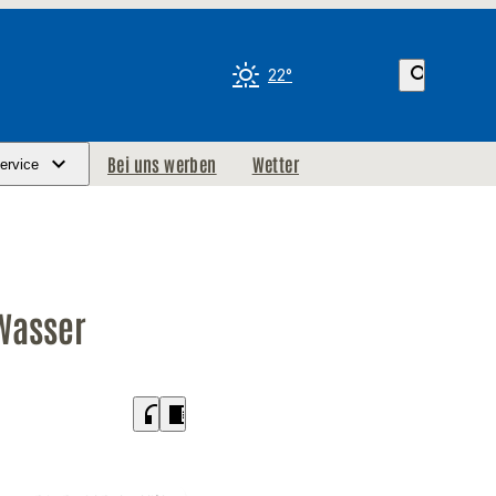
search
22°
Bei uns werben
Wetter
ervice
Wasser
headphones
chrome_reader_mode