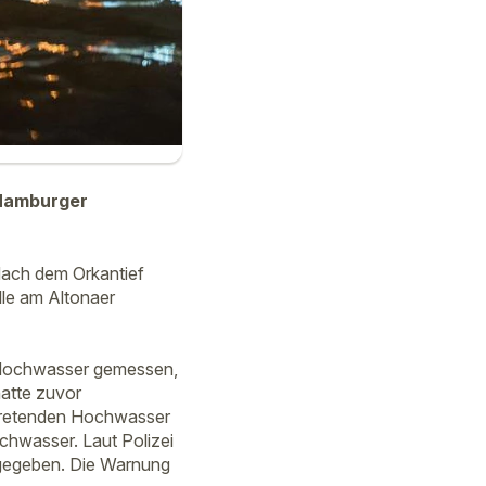
 Hamburger
Nach dem Orkantief
lle am Altonaer
n Hochwasser gemessen,
atte zuvor
ntretenden Hochwasser
chwasser. Laut Polizei
gegeben. Die Warnung