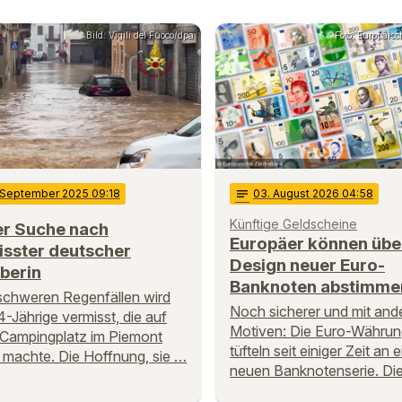
Bild: Vigili del Fuoco/dpa
Foto: Europäis
 September 2025 09:18
notes
03
. August 2026 04:58
Künftige Geldscheine
er Suche nach
Europäer können übe
isster deutscher
Design neuer Euro-
berin
Banknoten abstimme
chweren Regenfällen wird
Noch sicherer und mit and
4-Jährige vermisst, die auf
Motiven: Die Euro-Währun
Campingplatz im Piemont
tüfteln seit einiger Zeit an e
 machte. Die Hoffnung, sie …
neuen Banknotenserie. Di