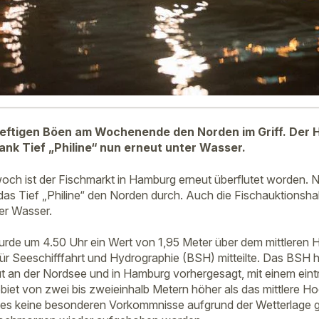
 heftigen Böen am Wochenende den Norden im Griff. Der
ank Tief „Philine“ nun erneut unter Wasser.
woch ist der Fischmarkt in Hamburg erneut überflutet worden. 
das Tief „Philine“ den Norden durch. Auch die Fischauktionsha
er Wasser.
wurde um 4.50 Uhr ein Wert von 1,95 Meter über dem mittlere
r Seeschifffahrt und Hydrographie (BSH) mitteilte. Das BSH h
ut an der Nordsee und in Hamburg vorhergesagt, mit einem ei
iet von zwei bis zweieinhalb Metern höher als das mittlere Ho
es keine besonderen Vorkommnisse aufgrund der Wetterlage 