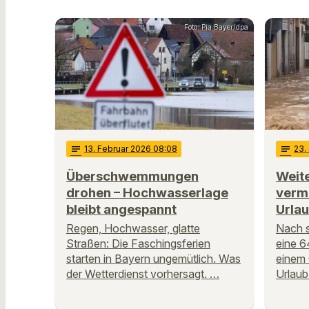
Foto: Pia Bayer/dpa
notes
13
. Februar 2026 08:08
notes
23
.
Überschwemmungen
Weit
drohen – Hochwasserlage
verm
bleibt angespannt
Urlau
Regen, Hochwasser, glatte
Nach s
Straßen: Die Faschingsferien
eine 6
starten in Bayern ungemütlich. Was
einem 
der Wetterdienst vorhersagt. …
Urlaub