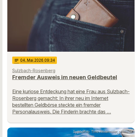
notes
04
. Mai 2026 09:34
Sulzbach-Rosenberg
Fremder Ausweis im neuen Geldbeutel
Eine kuriose Entdeckung hat eine Frau aus Sulzbach-
Rosenberg gemacht: In ihrer neu im Internet
bestellten Geldbörse steckte ein fremder
Personalausweis. Die Finderin brachte das …
Symbolfoto: Timo Klostermeier, pixelio.de