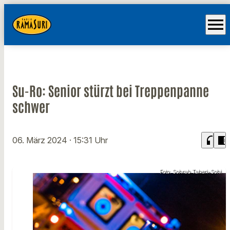
menu
Su-Ro: Senior stürzt bei Treppenpanne
schwer
headphones
chrome_reader_mode
06. März 2024
· 15:31 Uhr
Foto: Sohrab Taheri-Sohi