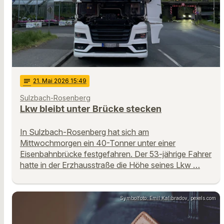
notes
21
. Mai 2026 15:49
Sulzbach-Rosenberg
Lkw bleibt unter Brücke stecken
In Sulzbach-Rosenberg hat sich am
Mittwochmorgen ein 40-Tonner unter einer
Eisenbahnbrücke festgefahren. Der 53-jährige Fahrer
hatte in der Erzhausstraße die Höhe seines Lkw …
Symbolfoto: Emil Kalibradov, pexels.com