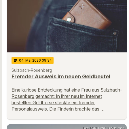
notes
04
. Mai 2026 09:34
Sulzbach-Rosenberg
Fremder Ausweis im neuen Geldbeutel
Eine kuriose Entdeckung hat eine Frau aus Sulzbach-
Rosenberg gemacht: In ihrer neu im Internet
bestellten Geldbörse steckte ein fremder
Personalausweis. Die Finderin brachte das …
Foto: POM Trenz, PI Auerbach