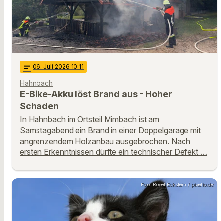
notes
06
. Juli 2026 10:11
Hahnbach
E-Bike-Akku löst Brand aus - Hoher
Schaden
In Hahnbach im Ortsteil Mimbach ist am
Samstagabend ein Brand in einer Doppelgarage mit
angrenzendem Holzanbau ausgebrochen. Nach
ersten Erkenntnissen dürfte ein technischer Defekt …
Foto: Rosel Eckstein / pixelio.de