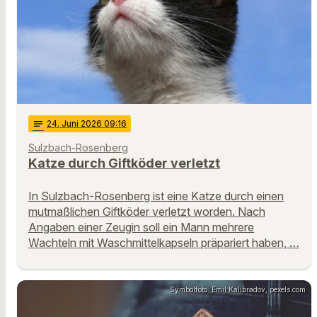
notes
24
. Juni 2026 09:16
Sulzbach-Rosenberg
Katze durch Giftköder verletzt
In Sulzbach-Rosenberg ist eine Katze durch einen
mutmaßlichen Giftköder verletzt worden. Nach
Angaben einer Zeugin soll ein Mann mehrere
Wachteln mit Waschmittelkapseln präpariert haben, …
Symbolfoto: Emil Kalibradov, pexels.com