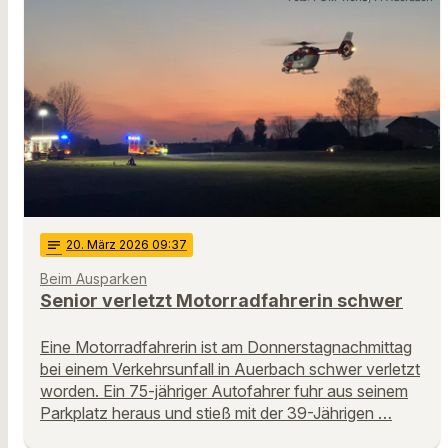
notes
20
. März 2026 09:37
Beim Ausparken
Senior verletzt Motorradfahrerin schwer
Eine Motorradfahrerin ist am Donnerstagnachmittag
bei einem Verkehrsunfall in Auerbach schwer verletzt
worden. Ein 75-jähriger Autofahrer fuhr aus seinem
Parkplatz heraus und stieß mit der 39-Jährigen …