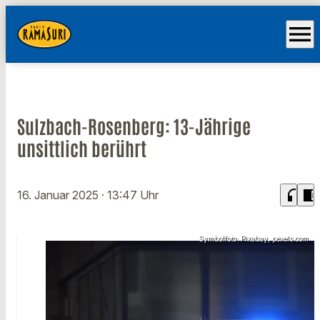
menu
Sulzbach-Rosenberg: 13-Jährige
unsittlich berührt
headphones
chrome_reader_mode
16. Januar 2025
· 13:47 Uhr
Symbolfoto: Pixabay, pexels.com