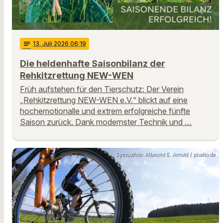
notes
13
. Juli 2026 06:19
Die heldenhafte Saisonbilanz der
Rehkitzrettung NEW-WEN
Früh aufstehen für den Tierschutz: Der Verein
„Rehkitzrettung NEW-WEN e.V.“ blickt auf eine
hochemotionalle und extrem erfolgreiche fünfte
Saison zurück. Dank modernster Technik und …
Symbolfoto: Albrecht E. Arnold / pixelio.de