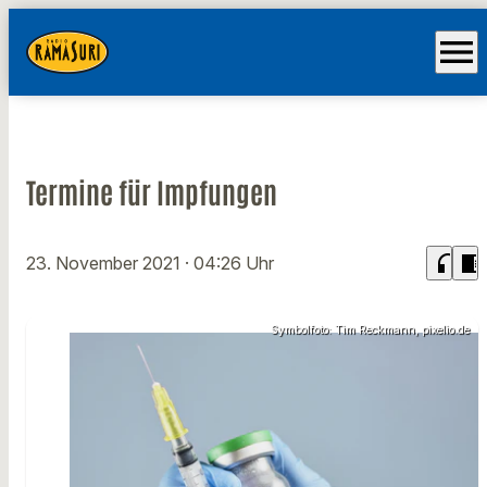
menu
Termine für Impfungen
headphones
chrome_reader_mode
23. November 2021
· 04:26 Uhr
Symbolfoto: Tim Reckmann, pixelio.de