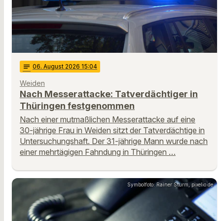
notes
06
. August 2026 15:04
Weiden
Nach Messerattacke: Tatverdächtiger in
Thüringen festgenommen
Nach einer mutmaßlichen Messerattacke auf eine
30-jährige Frau in Weiden sitzt der Tatverdächtige in
Untersuchungshaft. Der 31-jährige Mann wurde nach
einer mehrtägigen Fahndung in Thüringen …
Symbolfoto: Rainer Sturm, pixelio.de