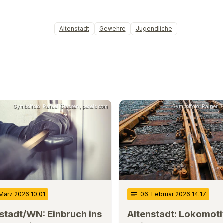
Altenstadt
Gewehre
Jugendliche
Symbolfoto: Rafael Classen, pexels.com
Symbolfoto: Rainer St
 März 2026 10:01
notes
06
. Februar 2026 14:17
stadt/WN: Einbruch ins
Altenstadt: Lokomot