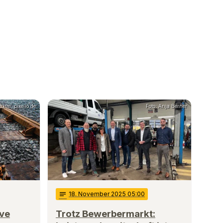
urm, pixelio.de
Foto: Anja Berner
notes
18
. November 2025 05:00
ive
Trotz Bewerbermarkt: