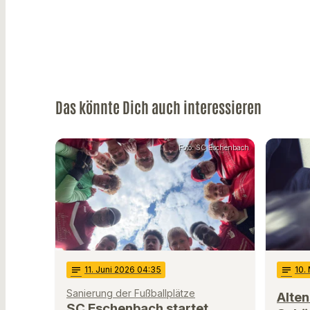
Das könnte Dich auch interessieren
Foto: SC Eschenbach
notes
11
. Juni 2026 04:35
notes
10
.
Sanierung der Fußballplätze
Alten
SC Eschenbach startet