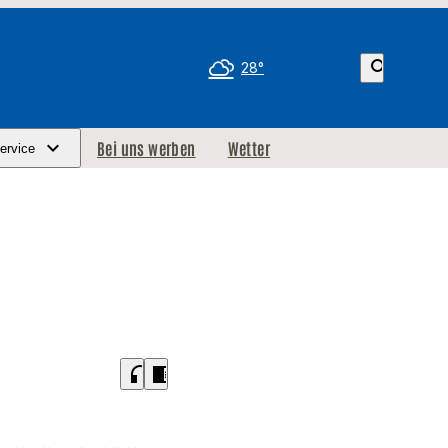
search
28°
Bei uns werben
Wetter
ervice
headphones
chrome_reader_mode