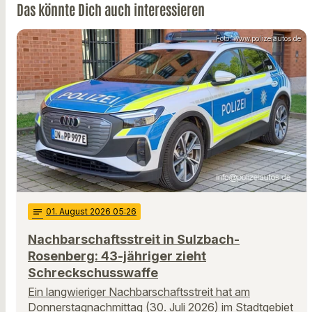
Das könnte Dich auch interessieren
Foto: www.polizeiautos.de
notes
01
. August 2026 05:26
Nachbarschaftsstreit in Sulzbach-
Rosenberg: 43-jähriger zieht
Schreckschusswaffe
Ein langwieriger Nachbarschaftsstreit hat am
Donnerstagnachmittag (30. Juli 2026) im Stadtgebiet