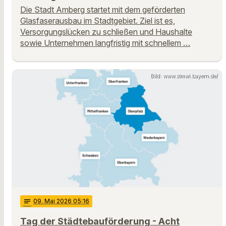
Die Stadt Amberg startet mit dem geförderten
Glasfaserausbau im Stadtgebiet. Ziel ist es,
Versorgungslücken zu schließen und Haushalte
sowie Unternehmen langfristig mit schnellem …
Bild: www.stmwi.bayern.de/
notes
09
. Mai 2026 05:16
Tag der Städtebauförderung - Acht