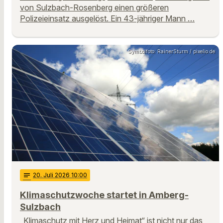
von Sulzbach-Rosenberg einen größeren
Polizeieinsatz ausgelöst. Ein 43-jähriger Mann …
Symbolfoto: RainerSturm / pixelio.de
notes
20
. Juli 2026 10:00
Klimaschutzwoche startet in Amberg-
Sulzbach
„Klimaschutz mit Herz und Heimat“ ist nicht nur das