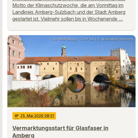
Motto der Klimaschutzwoche, die am Vormittag im
Landkreis Amberg-Sulzbach und der Stadt Amberg
gestartet ist. Vielmehr sollen bis in Wochenende …
Foto: RobRoskopp, CC BY-SA 3.0, Wikimedia Commons
notes
25
. Mai 2026 08:51
Vermarktungsstart für Glasfaser in
Amberg