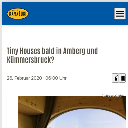
menu
Tiny Houses bald in Amberg und
Kümmersbruck?
headphones
chrome_reader_mode
26. Februar 2020
· 06:00 Uhr
Freiraum Gmbh