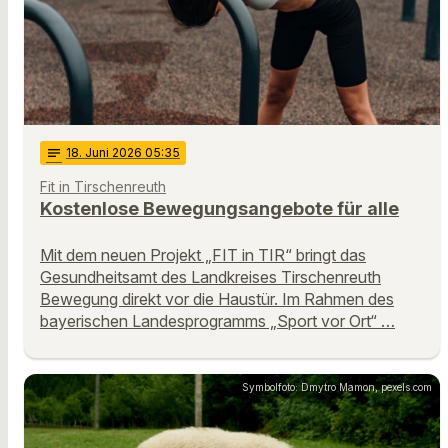
notes
18
. Juni 2026 05:35
Fit in Tirschenreuth
Kostenlose Bewegungsangebote für alle
Mit dem neuen Projekt „FIT in TIR“ bringt das
Gesundheitsamt des Landkreises Tirschenreuth
Bewegung direkt vor die Haustür. Im Rahmen des
bayerischen Landesprogramms „Sport vor Ort“ …
Symbolfoto: Dmytro Mamon, pexels.com