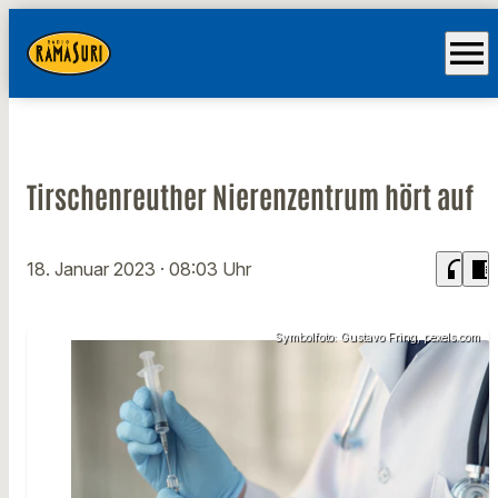
menu
Tirschenreuther Nierenzentrum hört auf
headphones
chrome_reader_mode
18. Januar 2023
· 08:03 Uhr
Symbolfoto: Gustavo Fring, pexels.com