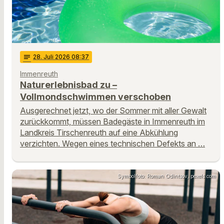
notes
28
. Juli 2026 08:37
Immenreuth
Naturerlebnisbad zu –
Vollmondschwimmen verschoben
Ausgerechnet jetzt, wo der Sommer mit aller Gewalt
zurückkommt, müssen Badegäste in Immenreuth im
Landkreis Tirschenreuth auf eine Abkühlung
verzichten. Wegen eines technischen Defekts an …
Symbolfoto: Roman Odintsov, pexels.com