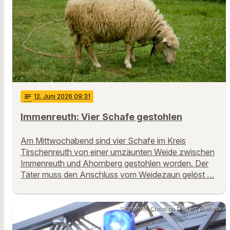
notes
12
. Juni 2026 09:31
Immenreuth: Vier Schafe gestohlen
Am Mittwochabend sind vier Schafe im Kreis
Tirschenreuth von einer umzäunten Weide zwischen
Immenreuth und Ahornberg gestohlen worden. Der
Täter muss den Anschluss vom Weidezaun gelöst …
Symbolfoto: Christoph Ehleben, pixelio.de