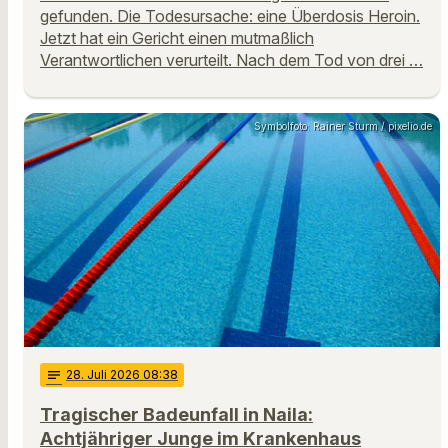
gefunden. Die Todesursache: eine Überdosis Heroin.
Jetzt hat ein Gericht einen mutmaßlich
Verantwortlichen verurteilt. Nach dem Tod von drei …
Symbolfoto: Rainer Sturm / pixelio.de
notes
28
. Juli 2026 08:38
Tragischer Badeunfall in Naila:
Achtjähriger Junge im Krankenhaus