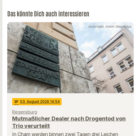
Das könnte Dich auch interessieren
Archivbild: Armin Weigel/dpa
notes
03
. August 2026 14:54
Regensburg
Mutmaßlicher Dealer nach Drogentod von
Trio verurteilt
In Cham werden binnen zwei Tagen drei Leichen