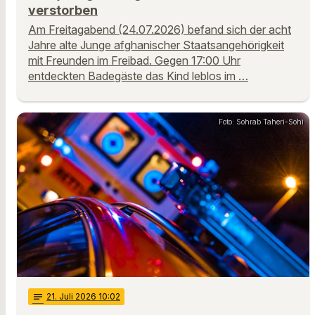
verstorben
Am Freitagabend (24.07.2026) befand sich der acht
Jahre alte Junge afghanischer Staatsangehörigkeit
mit Freunden im Freibad. Gegen 17:00 Uhr
entdeckten Badegäste das Kind leblos im …
Foto: Sohrab Taheri-Sohi
notes
21
. Juli 2026 10:02