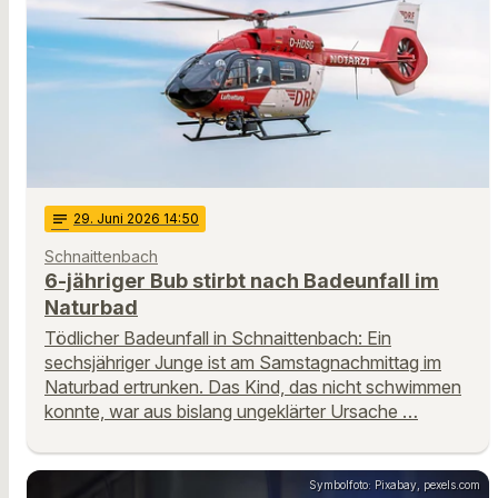
notes
29
. Juni 2026 14:50
Schnaittenbach
6-jähriger Bub stirbt nach Badeunfall im
Naturbad
Tödlicher Badeunfall in Schnaittenbach: Ein
sechsjähriger Junge ist am Samstagnachmittag im
Naturbad ertrunken. Das Kind, das nicht schwimmen
konnte, war aus bislang ungeklärter Ursache …
Symbolfoto: Pixabay, pexels.com