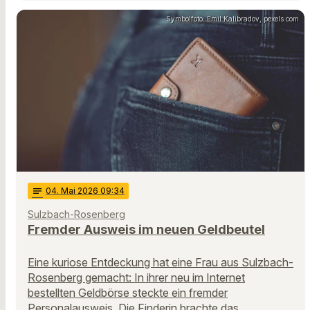
Symbolfoto: Emil Kalibradov, pexels.com
notes
04
. Mai 2026 09:34
Sulzbach-Rosenberg
Fremder Ausweis im neuen Geldbeutel
Eine kuriose Entdeckung hat eine Frau aus Sulzbach-
Rosenberg gemacht: In ihrer neu im Internet
bestellten Geldbörse steckte ein fremder
Personalausweis. Die Finderin brachte das …