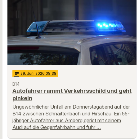
notes
29
. Juni 2026 08:38
B14
Autofahrer rammt Verkehrsschild und geht
pinkeln
Ungewöhnlicher Unfall am Donnerstagabend auf der
B14 zwischen Schnaittenbach und Hirschau. Ein 55-
jähriger Autofahrer aus Amberg geriet mit seinem
Audi auf die Gegenfahrbahn und fuhr …