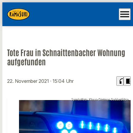
menu
Tote Frau in Schnaittenbacher Wohnung
aufgefunden
headphones
chrome_reader_mode
22. November 2021
· 15:04 Uhr
Symbolfoto: Klaus-Dietmar Gabbert/dpa