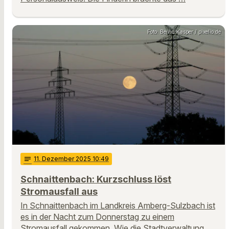
Foto: Bernd Kasper / pixelio.de
notes
11
. Dezember 2025 10:49
Schnaittenbach: Kurzschluss löst
Stromausfall aus
In Schnaittenbach im Landkreis Amberg-Sulzbach ist
es in der Nacht zum Donnerstag zu einem
Stromausfall gekommen. Wie die Stadtverwaltung