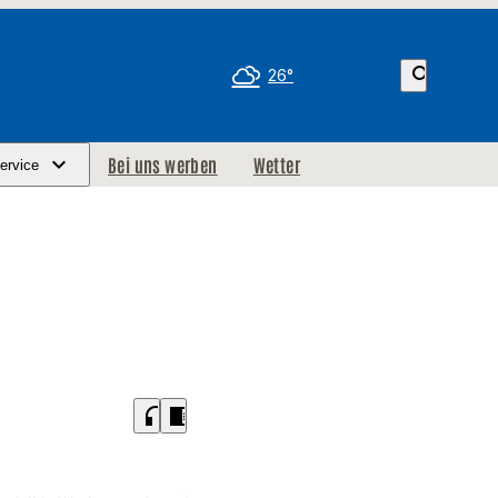
search
26°
Bei uns werben
Wetter
ervice
headphones
chrome_reader_mode