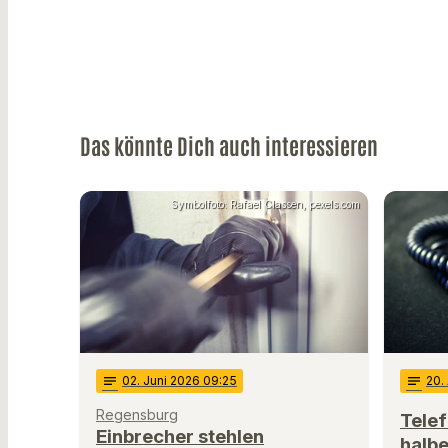
Das könnte Dich auch interessieren
Symbolfoto: Rafael Classen, pexels.com
notes
02
. Juni 2026 09:25
notes
20
.
Regensburg
Tele
Einbrecher stehlen
halbe