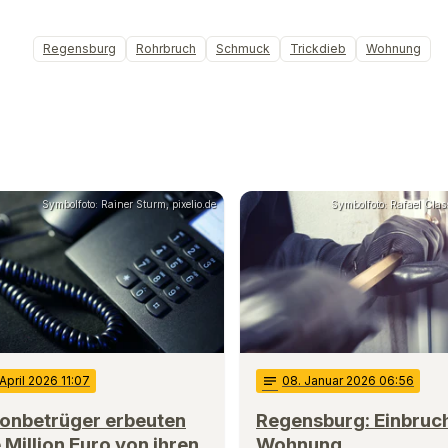
Regensburg
Rohrbruch
Schmuck
Trickdieb
Wohnung
Symbolfoto: Rainer Sturm, pixelio.de
Symbolfoto: Rafael Clas
 April 2026 11:07
notes
08
. Januar 2026 06:56
fonbetrüger erbeuten
Regensburg: Einbruch
 Million Euro von ihren
Wohnung