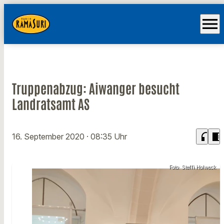
menu
Truppenabzug: Aiwanger besucht
Landratsamt AS
headphones
chrome_reader_mode
16. September 2020
· 08:35 Uhr
Foto: Steffi Holweck