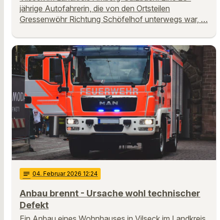
jährige Autofahrerin, die von den Ortsteilen
Gressenwöhr Richtung Schöfelhof unterwegs war, …
notes
04
. Februar 2026 12:24
Anbau brennt - Ursache wohl technischer
Defekt
Ein Anbau eines Wohnhauses in Vilseck im Landkreis