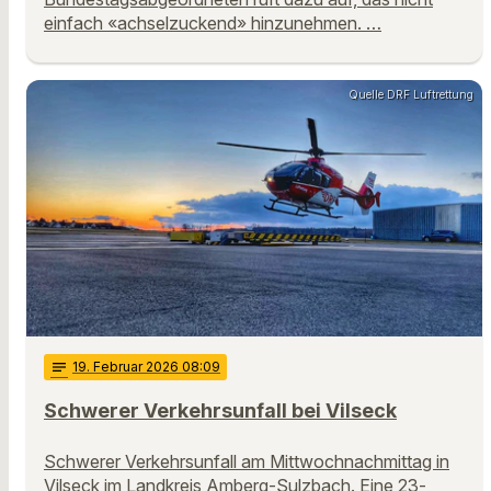
einfach «achselzuckend» hinzunehmen. …
Quelle DRF Luftrettung
notes
19
. Februar 2026 08:09
Schwerer Verkehrsunfall bei Vilseck
Schwerer Verkehrsunfall am Mittwochnachmittag in
Vilseck im Landkreis Amberg-Sulzbach. Eine 23-