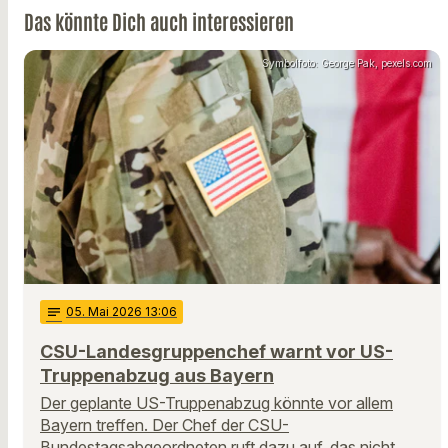
Das könnte Dich auch interessieren
Symbolfoto: George Pak, pexels.com
notes
05
. Mai 2026 13:06
CSU-Landesgruppenchef warnt vor US-
Truppenabzug aus Bayern
Der geplante US-Truppenabzug könnte vor allem
Bayern treffen. Der Chef der CSU-
Bundestagsabgeordneten ruft dazu auf, das nicht