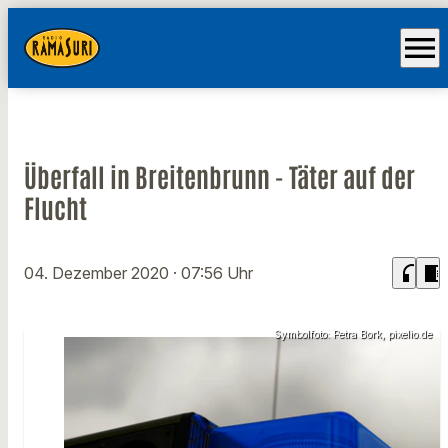
menu
Überfall in Breitenbrunn - Täter auf der
Flucht
headphones
chrome_reader_mode
04. Dezember 2020
· 07:56 Uhr
Symbolfoto: Petra Bork, pixelio.de