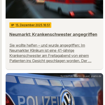
notes
15
. Dezember 2025 16:51
Neumarkt: Krankenschwester angegriffen
Sie wollte helfen – und wurde angegriffen: Im
Neumarkter Klinikum ist eine 41-jährige
Krankenschwester am Freitagabend von einem
Patienten ins Gesicht geschlagen worden. Der …
Symbolfoto: Martin Quast, pixelio.de