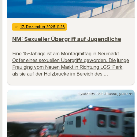
notes
17
. Dezember 2025 11:26
NM: Sexueller Übergriff auf Jugendliche
Eine 15-Jährige ist am Montagmittag in Neumarkt
Opfer eines sexuellen Übergriffs geworden. Die junge
Frau ging vom Neuen Markt in Richtung LGS-Park,
als sie auf der Holzbrücke im Bereich des …
Symbolfoto: Gerd Altmann, pixelio.de