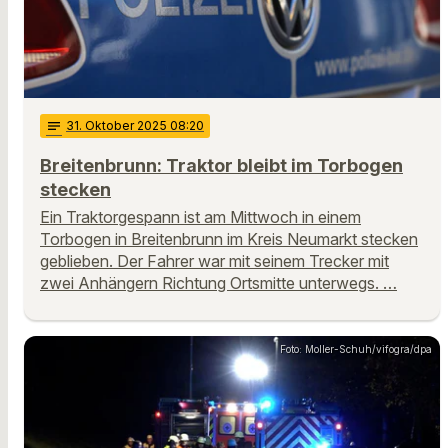
notes
31
. Oktober 2025 08:20
Breitenbrunn: Traktor bleibt im Torbogen
stecken
Ein Traktorgespann ist am Mittwoch in einem
Torbogen in Breitenbrunn im Kreis Neumarkt stecken
geblieben. Der Fahrer war mit seinem Trecker mit
zwei Anhängern Richtung Ortsmitte unterwegs. …
Foto: Moller-Schuh/vifogra/dpa