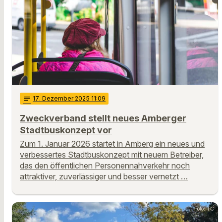
notes
17
. Dezember 2025 11:09
Zweckverband stellt neues Amberger
Stadtbuskonzept vor
Zum 1. Januar 2026 startet in Amberg ein neues und
verbessertes Stadtbuskonzept mit neuem Betreiber,
das den öffentlichen Personennahverkehr noch
attraktiver, zuverlässiger und besser vernetzt …
Foto: TC