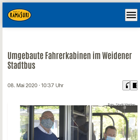
menu
Umgebaute Fahrerkabinen im Weidener
Stadtbus
headphones
chrome_reader_mode
08. Mai 2020
· 10:37 Uhr
Foto: Stadt Weiden