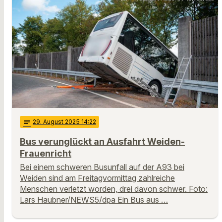
notes
29
. August 2025 14:22
Bus verunglückt an Ausfahrt Weiden-
Frauenricht
Bei einem schweren Busunfall auf der A93 bei
Weiden sind am Freitagvormittag zahlreiche
Menschen verletzt worden, drei davon schwer. Foto:
Lars Haubner/NEWS5/dpa Ein Bus aus …