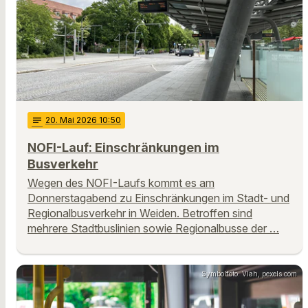
notes
20
. Mai 2026 10:50
NOFI-Lauf: Einschränkungen im
Busverkehr
Wegen des NOFI-Laufs kommt es am
Donnerstagabend zu Einschränkungen im Stadt- und
Regionalbusverkehr in Weiden. Betroffen sind
mehrere Stadtbuslinien sowie Regionalbusse der …
Symbolfoto: Vlah, pexels.com